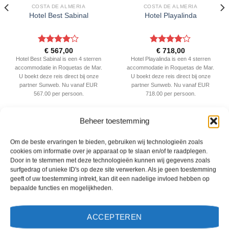
COSTA DE ALMERIA
COSTA DE ALMERIA
Hotel Best Sabinal
Hotel Playalinda
Gewaardeerd
Gewaardeerd
€
567,00
€
718,00
4
uit 5
4
uit 5
Hotel Best Sabinal is een 4 sterren
Hotel Playalinda is een 4 sterren
accommodatie in Roquetas de Mar.
accommodatie in Roquetas de Mar.
U boekt deze reis direct bij onze
U boekt deze reis direct bij onze
partner Sunweb. Nu vanaf EUR
partner Sunweb. Nu vanaf EUR
567.00 per persoon.
718.00 per persoon.
Beheer toestemming
PRIJZEN EN BOEKEN
PRIJZEN EN BOEKEN
Om de beste ervaringen te bieden, gebruiken wij technologieën zoals
cookies om informatie over je apparaat op te slaan en/of te raadplegen.
WAT ZE OVER ONS ZEGGEN
Door in te stemmen met deze technologieën kunnen wij gegevens zoals
surfgedrag of unieke ID's op deze site verwerken. Als je geen toestemming
geeft of uw toestemming intrekt, kan dit een nadelige invloed hebben op
bepaalde functies en mogelijkheden.
ACCEPTEREN