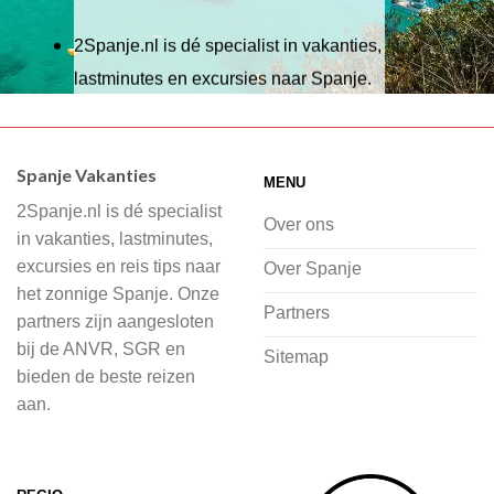
2Spanje.nl is dé specialist in vakanties,
lastminutes en excursies naar Spanje.
Wij hebben een breed scala aan
accommodaties waaruit je kunt kiezen,
Spanje Vakanties
MENU
of je nu wilt relaxen op het strand,
2Spanje.nl is dé specialist
cultuur wilt ontdekken of avontuur zoekt
Over ons
in vakanties, lastminutes,
in de natuur.
excursies en reis tips naar
Over Spanje
het zonnige Spanje. Onze
Bij 2Spanje.nl begint de voorpret al
Partners
partners zijn aangesloten
voordat je het vliegtuig instapt, door
bij de ANVR, SGR en
Sitemap
inspiratie op te doen over dit zonnige
bieden de beste reizen
land op 2Spanje.nl
aan.
Je kunt eenvoudig en veilig jouw
vliegvakantie zoeken en boeken bij