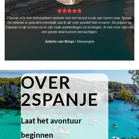
2Spanje.nl is een betrouwbare website met een breed scala aan reizen naar Spanje.
De website is gebruiksvriendelijk wat ik als zeer positief heb ervaren. De prijzen op
2Spanje.nl zijn scherp en er zijn vaak aanbiedingen en kortingen. Ik heb voor mijn reis
een goede deal kunnen bemachtigen.
Juliette van Berge
/
Nieuwegein
OVER
2SPANJE
Laat het avontuur
beginnen