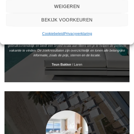
WEIGEREN
BEKIJK VOORKEUREN
Cookiebeleid
Privacyverklaring
Het boeken van een reis via 2Spanje.nl was eenvoudig en duidelijk. De website is
gebruiksvriendelijk en biedt een breed scala aan filters om je te helpen de perfecte
vakantie te vinden. De zoekresultaten zijn overzichtelijk en tonen alle belangrijke
informatie, zoals de prijs, sterren en de locatie.
Teun Bakker
/
Laren