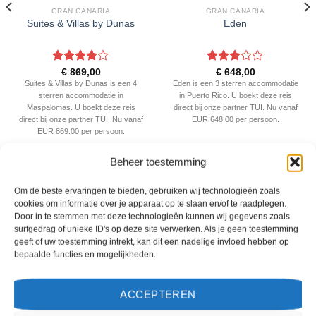
GRAN CANARIA
GRAN CANARIA
Suites & Villas by Dunas
Eden
Gewaardeerd
Gewaardeerd
€
869,00
€
648,00
4
uit 5
3
uit 5
Suites & Villas by Dunas is een 4
Eden is een 3 sterren accommodatie
sterren accommodatie in
in Puerto Rico. U boekt deze reis
Maspalomas. U boekt deze reis
direct bij onze partner TUI. Nu vanaf
direct bij onze partner TUI. Nu vanaf
EUR 648.00 per persoon.
EUR 869.00 per persoon.
PRIJZEN EN BOEKEN
PRIJZEN EN BOEKEN
Beheer toestemming
Om de beste ervaringen te bieden, gebruiken wij technologieën zoals
WAT ZE OVER ONS ZEGGEN
cookies om informatie over je apparaat op te slaan en/of te raadplegen.
Door in te stemmen met deze technologieën kunnen wij gegevens zoals
surfgedrag of unieke ID's op deze site verwerken. Als je geen toestemming
geeft of uw toestemming intrekt, kan dit een nadelige invloed hebben op
bepaalde functies en mogelijkheden.
ACCEPTEREN