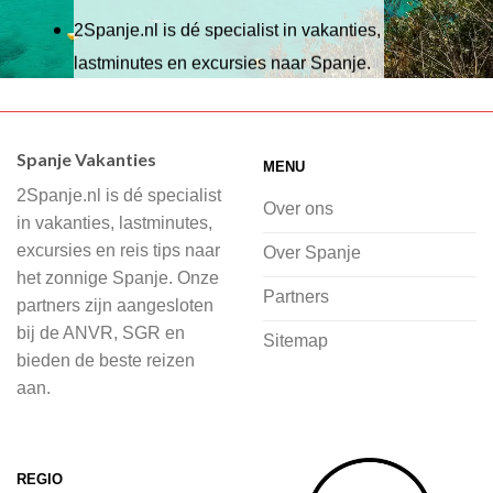
2Spanje.nl is dé specialist in vakanties,
lastminutes en excursies naar Spanje.
Wij hebben een breed scala aan
accommodaties waaruit je kunt kiezen,
Spanje Vakanties
MENU
of je nu wilt relaxen op het strand,
2Spanje.nl is dé specialist
cultuur wilt ontdekken of avontuur zoekt
Over ons
in vakanties, lastminutes,
in de natuur.
excursies en reis tips naar
Over Spanje
het zonnige Spanje. Onze
Bij 2Spanje.nl begint de voorpret al
Partners
partners zijn aangesloten
voordat je het vliegtuig instapt, door
bij de ANVR, SGR en
Sitemap
inspiratie op te doen over dit zonnige
bieden de beste reizen
land op 2Spanje.nl
aan.
Je kunt eenvoudig en veilig jouw
vliegvakantie zoeken en boeken bij
REGIO