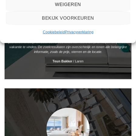
WEIGEREN
BEKIJK VOORKEUREN
Cookiebeleid
Privacyverklaring
Het boeken van een reis via 2Spanje.nl was eenvoudig en duidelijk. De website is
gebruiksvriendelijk en biedt een breed scala aan filters om je te helpen de perfecte
vakantie te vinden. De zoekresultaten zijn overzichtelijk en tonen alle belangrijke
informatie, zoals de prijs, sterren en de locatie.
Teun Bakker
/
Laren