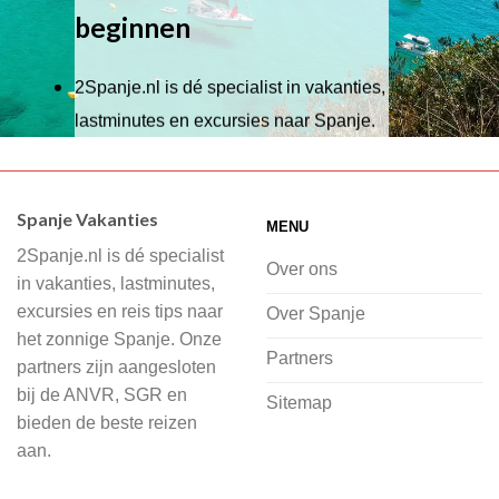
beginnen
2Spanje.nl is dé specialist in vakanties,
lastminutes en excursies naar Spanje.
Wij hebben een breed scala aan
accommodaties waaruit je kunt kiezen,
Spanje Vakanties
MENU
of je nu wilt relaxen op het strand,
2Spanje.nl is dé specialist
cultuur wilt ontdekken of avontuur zoekt
Over ons
in vakanties, lastminutes,
in de natuur.
excursies en reis tips naar
Over Spanje
het zonnige Spanje. Onze
Bij 2Spanje.nl begint de voorpret al
Partners
partners zijn aangesloten
voordat je het vliegtuig instapt, door
bij de ANVR, SGR en
Sitemap
inspiratie op te doen over dit zonnige
bieden de beste reizen
land op 2Spanje.nl
aan.
Je kunt eenvoudig en veilig jouw