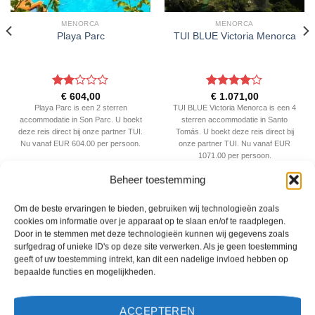
MENORCA
MENORCA
Playa Parc
TUI BLUE Victoria Menorca
Gewaardeerd
Gewaardeerd
€
604,00
€
1.071,00
2
uit
4
uit 5
Playa Parc is een 2 sterren
TUI BLUE Victoria Menorca is een 4
5
accommodatie in Son Parc. U boekt
sterren accommodatie in Santo
deze reis direct bij onze partner TUI.
Tomás. U boekt deze reis direct bij
Nu vanaf EUR 604.00 per persoon.
onze partner TUI. Nu vanaf EUR
1071.00 per persoon.
Beheer toestemming
PRIJZEN EN BOEKEN
PRIJZEN EN BOEKEN
Om de beste ervaringen te bieden, gebruiken wij technologieën zoals
cookies om informatie over je apparaat op te slaan en/of te raadplegen.
Door in te stemmen met deze technologieën kunnen wij gegevens zoals
WAT ZE OVER ONS ZEGGEN
surfgedrag of unieke ID's op deze site verwerken. Als je geen toestemming
geeft of uw toestemming intrekt, kan dit een nadelige invloed hebben op
bepaalde functies en mogelijkheden.
ACCEPTEREN