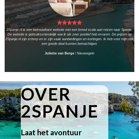
2Spanje.nl is een betrouwbare website met een breed scala aan reizen naar Spanje.
De website is gebruiksvriendelijk wat ik als zeer positief heb ervaren. De prijzen op
2Spanje.nl zijn scherp en er zijn vaak aanbiedingen en kortingen. Ik heb voor mijn reis
een goede deal kunnen bemachtigen.
Juliette van Berge
/
Nieuwegein
OVER
2SPANJE
Laat het avontuur