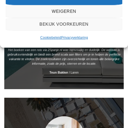
WEIGEREN
BEKIJK VOORKEUREN
Cookiebeleid
Privacyverklaring
Het boeken van een reis via 2Spanje.nl was eenvoudig en duidelijk. De website is
gebruiksvriendelijk en biedt een breed scala aan filters om je te helpen de perfecte
vakantie te vinden. De zoekresultaten zijn overzichtelijk en tonen alle belangrijke
informatie, zoals de prijs, sterren en de locatie.
Teun Bakker
/
Laren