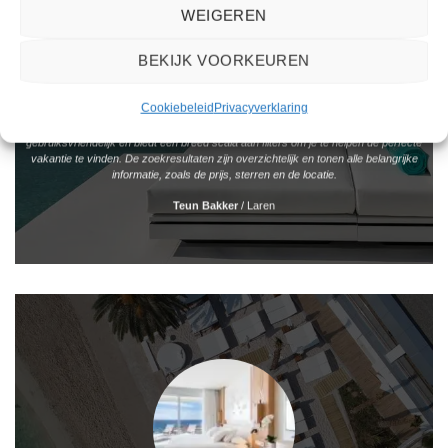
WEIGEREN
BEKIJK VOORKEUREN
Cookiebeleid
Privacyverklaring
Het boeken van een reis via 2Spanje.nl was eenvoudig en duidelijk. De website is
gebruiksvriendelijk en biedt een breed scala aan filters om je te helpen de perfecte
vakantie te vinden. De zoekresultaten zijn overzichtelijk en tonen alle belangrijke
informatie, zoals de prijs, sterren en de locatie.
Teun Bakker
/
Laren