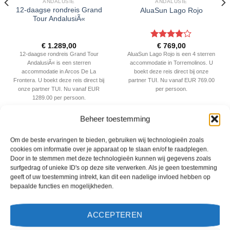
ANDALUSIE
ANDALUSIE
12-daagse rondreis Grand
AluaSun Lago Rojo
Tour AndalusiÃ«
Gewaardeerd
€
1.289,00
€
769,00
4
uit 5
12-daagse rondreis Grand Tour
AluaSun Lago Rojo is een 4 sterren
AndalusiÃ« is een sterren
accommodatie in Torremolinos. U
accommodatie in Arcos De La
boekt deze reis direct bij onze
Frontera. U boekt deze reis direct bij
partner TUI. Nu vanaf EUR 769.00
onze partner TUI. Nu vanaf EUR
per persoon.
1289.00 per persoon.
PRIJZEN EN BOEKEN
PRIJZEN EN BOEKEN
Beheer toestemming
Om de beste ervaringen te bieden, gebruiken wij technologieën zoals
WAT ZE OVER ONS ZEGGEN
cookies om informatie over je apparaat op te slaan en/of te raadplegen.
Door in te stemmen met deze technologieën kunnen wij gegevens zoals
surfgedrag of unieke ID's op deze site verwerken. Als je geen toestemming
geeft of uw toestemming intrekt, kan dit een nadelige invloed hebben op
bepaalde functies en mogelijkheden.
ACCEPTEREN