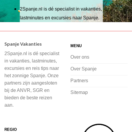
2Spanje.nl is dé specialist in vakanties,
lastminutes en excursies naar Spanje.
Wij hebben een breed scala aan
accommodaties waaruit je kunt kiezen,
Spanje Vakanties
MENU
of je nu wilt relaxen op het strand,
2Spanje.nl is dé specialist
cultuur wilt ontdekken of avontuur zoekt
Over ons
in vakanties, lastminutes,
in de natuur.
excursies en reis tips naar
Over Spanje
het zonnige Spanje. Onze
Bij 2Spanje.nl begint de voorpret al
Partners
partners zijn aangesloten
voordat je het vliegtuig instapt, door
bij de ANVR, SGR en
Sitemap
inspiratie op te doen over dit zonnige
bieden de beste reizen
land op 2Spanje.nl
aan.
Je kunt eenvoudig en veilig jouw
vliegvakantie zoeken en boeken bij
REGIO