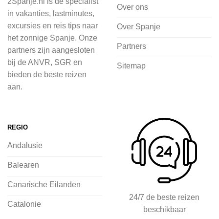
2Spanje.nl is dé specialist
cultuur wilt ontdekken of avontuur zoekt
Over ons
in vakanties, lastminutes,
in de natuur.
excursies en reis tips naar
Over Spanje
het zonnige Spanje. Onze
Bij 2Spanje.nl begint de voorpret al
Partners
partners zijn aangesloten
voordat je het vliegtuig instapt, door
bij de ANVR, SGR en
Sitemap
inspiratie op te doen over dit zonnige
bieden de beste reizen
land op 2Spanje.nl
aan.
Je kunt eenvoudig en veilig jouw
vliegvakantie zoeken en boeken bij
REGIO
2Spanje.nl, met een team dat altijd
Andalusie
klaarstaat om eventuele vragen te
beantwoorden en ervoor te zorgen dat
Balearen
jij met een gerust hart op vakantie kunt
Canarische Eilanden
gaan.
24/7 de beste reizen
Catalonie
beschikbaar