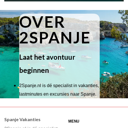
OVER
2SPANJE
Laat het avontuur
beginnen
2Spanje.nl is dé specialist in vakanties,
lastminutes en excursies naar Spanje.
Wij hebben een breed scala aan
accommodaties waaruit je kunt kiezen,
Spanje Vakanties
MENU
of je nu wilt relaxen op het strand,