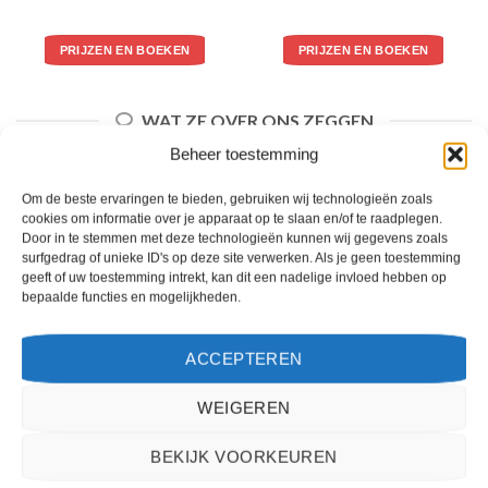
PRIJZEN EN BOEKEN
PRIJZEN EN BOEKEN
WAT ZE OVER ONS ZEGGEN
Beheer toestemming
Om de beste ervaringen te bieden, gebruiken wij technologieën zoals
cookies om informatie over je apparaat op te slaan en/of te raadplegen.
Door in te stemmen met deze technologieën kunnen wij gegevens zoals
surfgedrag of unieke ID's op deze site verwerken. Als je geen toestemming
geeft of uw toestemming intrekt, kan dit een nadelige invloed hebben op
bepaalde functies en mogelijkheden.
ACCEPTEREN
WEIGEREN
Het boeken van een reis via 2Spanje.nl was eenvoudig en duidelijk. De website is
gebruiksvriendelijk en biedt een breed scala aan filters om je te helpen de perfecte
BEKIJK VOORKEUREN
vakantie te vinden. De zoekresultaten zijn overzichtelijk en tonen alle belangrijke
informatie, zoals de prijs, sterren en de locatie.