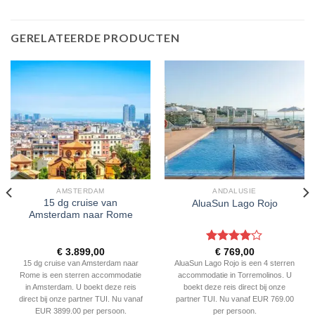
GERELATEERDE PRODUCTEN
AMSTERDAM
ANDALUSIE
15 dg cruise van
AluaSun Lago Rojo
Amsterdam naar Rome
Gewaardeerd
€
3.899,00
€
769,00
4
uit 5
15 dg cruise van Amsterdam naar
AluaSun Lago Rojo is een 4 sterren
Rome is een sterren accommodatie
accommodatie in Torremolinos. U
in Amsterdam. U boekt deze reis
boekt deze reis direct bij onze
direct bij onze partner TUI. Nu vanaf
partner TUI. Nu vanaf EUR 769.00
EUR 3899.00 per persoon.
per persoon.