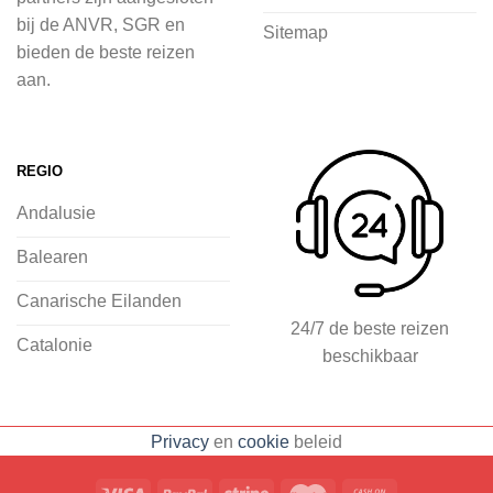
voordat je het vliegtuig instapt, door
bij de ANVR, SGR en
Sitemap
inspiratie op te doen over dit zonnige
bieden de beste reizen
land op 2Spanje.nl
aan.
Je kunt eenvoudig en veilig jouw
vliegvakantie zoeken en boeken bij
REGIO
2Spanje.nl, met een team dat altijd
Andalusie
klaarstaat om eventuele vragen te
beantwoorden en ervoor te zorgen dat
Balearen
jij met een gerust hart op vakantie kunt
Canarische Eilanden
gaan.
24/7 de beste reizen
Catalonie
beschikbaar
Specialist in vliegvakanties naar
Spanje
Breed scala aan
Privacy
en
cookie
beleid
accommodaties: resorts, hotels en
huizen
Voorpret met inspirerende