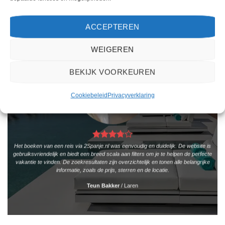
WAT ZE OVER ONS ZEGGEN
ACCEPTEREN
WEIGEREN
BEKIJK VOORKEUREN
Cookiebeleid
Privacyverklaring
Het boeken van een reis via 2Spanje.nl was eenvoudig en duidelijk. De website is
gebruiksvriendelijk en biedt een breed scala aan filters om je te helpen de perfecte
vakantie te vinden. De zoekresultaten zijn overzichtelijk en tonen alle belangrijke
informatie, zoals de prijs, sterren en de locatie.
Teun Bakker
/
Laren