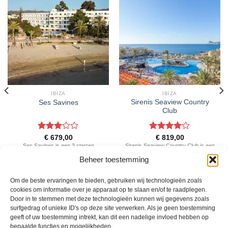
IBIZA
IBIZA
Sirenis Seaview Country
Ses Savines
Club
Gewaardeerd
Gewaardeerd
€
679,00
€
819,00
3
uit 5
4
uit 5
Ses Savines is een 3 sterren
Sirenis Seaview Country Club is een
accommodatie in San Antonio. U
4 sterren accommodatie in Port Des
Beheer toestemming
boekt deze reis direct bij onze
Torrent. U boekt deze reis direct bij
partner TUI. Nu vanaf EUR 679.00
onze partner TUI. Nu vanaf EUR
Om de beste ervaringen te bieden, gebruiken wij technologieën zoals
per persoon.
819.00 per persoon.
cookies om informatie over je apparaat op te slaan en/of te raadplegen.
PRIJZEN EN BOEKEN
PRIJZEN EN BOEKEN
Door in te stemmen met deze technologieën kunnen wij gegevens zoals
surfgedrag of unieke ID's op deze site verwerken. Als je geen toestemming
geeft of uw toestemming intrekt, kan dit een nadelige invloed hebben op
bepaalde functies en mogelijkheden.