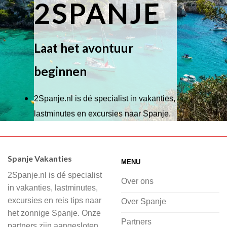
2SPANJE
Laat het avontuur
beginnen
2Spanje.nl is dé specialist in vakanties,
lastminutes en excursies naar Spanje.
Wij hebben een breed scala aan
accommodaties waaruit je kunt kiezen,
Spanje Vakanties
MENU
of je nu wilt relaxen op het strand,
2Spanje.nl is dé specialist
cultuur wilt ontdekken of avontuur zoekt
Over ons
in vakanties, lastminutes,
in de natuur.
excursies en reis tips naar
Over Spanje
het zonnige Spanje. Onze
Bij 2Spanje.nl begint de voorpret al
Partners
partners zijn aangesloten