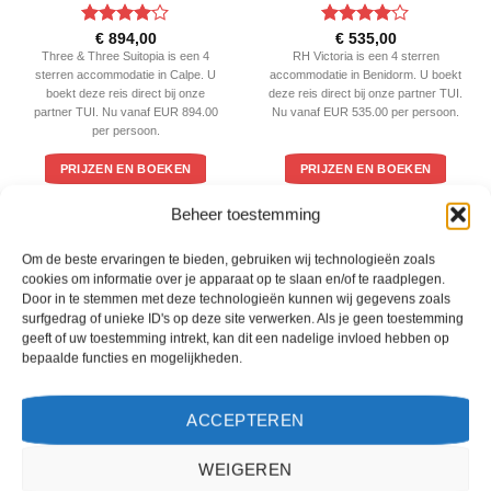
Gewaardeerd
Gewaardeerd
€
894,00
€
535,00
4
uit 5
4
uit 5
Three & Three Suitopia is een 4
RH Victoria is een 4 sterren
sterren accommodatie in Calpe. U
accommodatie in Benidorm. U boekt
boekt deze reis direct bij onze
deze reis direct bij onze partner TUI.
partner TUI. Nu vanaf EUR 894.00
Nu vanaf EUR 535.00 per persoon.
per persoon.
PRIJZEN EN BOEKEN
PRIJZEN EN BOEKEN
Beheer toestemming
WAT ZE OVER ONS ZEGGEN
Om de beste ervaringen te bieden, gebruiken wij technologieën zoals
cookies om informatie over je apparaat op te slaan en/of te raadplegen.
Door in te stemmen met deze technologieën kunnen wij gegevens zoals
surfgedrag of unieke ID's op deze site verwerken. Als je geen toestemming
geeft of uw toestemming intrekt, kan dit een nadelige invloed hebben op
bepaalde functies en mogelijkheden.
ACCEPTEREN
WEIGEREN