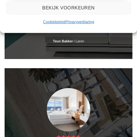
BEKIJK VOORKEUREN
Het boeken van een reis via 2Spanje.nl was eenvoudig en duidelijk. De website is
Cookiebeleid
Privacyverklaring
gebruiksvriendelijk en biedt een breed scala aan filters om je te helpen de perfecte
vakantie te vinden. De zoekresultaten zijn overzichtelijk en tonen alle belangrijke
informatie, zoals de prijs, sterren en de locatie.
Teun Bakker
/
Laren