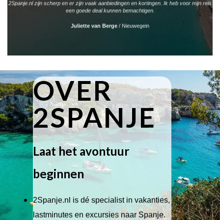
2Spanje.nl zijn scherp en er zijn vaak aanbiedingen en kortingen. Ik heb voor mijn reis
een goede deal kunnen bemachtigen.
Juliette van Berge
/
Nieuwegein
OVER
2SPANJE
Laat het avontuur
beginnen
2Spanje.nl is dé specialist in vakanties,
lastminutes en excursies naar Spanje.