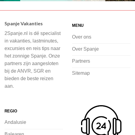
Wij hebben een breed scala aan
accommodaties waaruit je kunt kiezen,
Spanje Vakanties
MENU
of je nu wilt relaxen op het strand,
2Spanje.nl is dé specialist
cultuur wilt ontdekken of avontuur zoekt
Over ons
in vakanties, lastminutes,
in de natuur.
excursies en reis tips naar
Over Spanje
het zonnige Spanje. Onze
Bij 2Spanje.nl begint de voorpret al
Partners
partners zijn aangesloten
voordat je het vliegtuig instapt, door
bij de ANVR, SGR en
Sitemap
inspiratie op te doen over dit zonnige
bieden de beste reizen
land op 2Spanje.nl
aan.
Je kunt eenvoudig en veilig jouw
vliegvakantie zoeken en boeken bij
REGIO
2Spanje.nl, met een team dat altijd
Andalusie
klaarstaat om eventuele vragen te
beantwoorden en ervoor te zorgen dat
Balearen