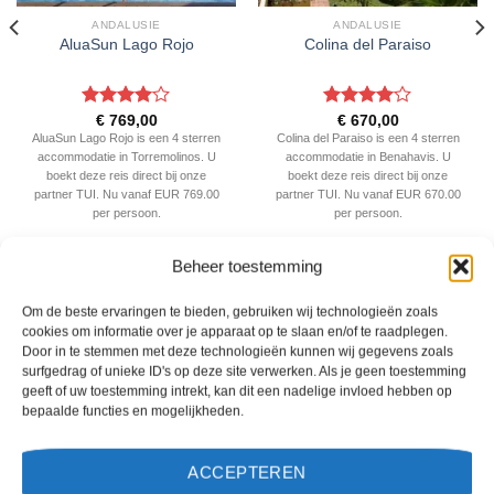
ANDALUSIE
ANDALUSIE
AluaSun Lago Rojo
Colina del Paraiso
Gewaardeerd
Gewaardeerd
€
769,00
€
670,00
4
uit 5
4
uit 5
AluaSun Lago Rojo is een 4 sterren
Colina del Paraiso is een 4 sterren
accommodatie in Torremolinos. U
accommodatie in Benahavis. U
boekt deze reis direct bij onze
boekt deze reis direct bij onze
partner TUI. Nu vanaf EUR 769.00
partner TUI. Nu vanaf EUR 670.00
per persoon.
per persoon.
Beheer toestemming
PRIJZEN EN BOEKEN
PRIJZEN EN BOEKEN
Om de beste ervaringen te bieden, gebruiken wij technologieën zoals
cookies om informatie over je apparaat op te slaan en/of te raadplegen.
WAT ZE OVER ONS ZEGGEN
Door in te stemmen met deze technologieën kunnen wij gegevens zoals
surfgedrag of unieke ID's op deze site verwerken. Als je geen toestemming
geeft of uw toestemming intrekt, kan dit een nadelige invloed hebben op
bepaalde functies en mogelijkheden.
ACCEPTEREN