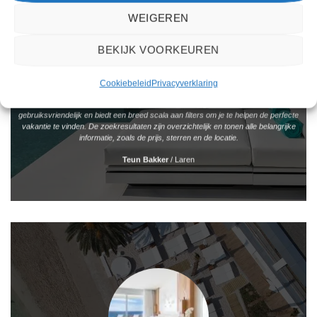
WEIGEREN
BEKIJK VOORKEUREN
Cookiebeleid
Privacyverklaring
Het boeken van een reis via 2Spanje.nl was eenvoudig en duidelijk. De website is
gebruiksvriendelijk en biedt een breed scala aan filters om je te helpen de perfecte
vakantie te vinden. De zoekresultaten zijn overzichtelijk en tonen alle belangrijke
informatie, zoals de prijs, sterren en de locatie.
Teun Bakker
/
Laren