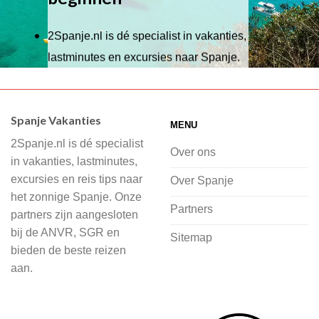
2Spanje.nl is dé specialist in vakanties,
lastminutes en excursies naar Spanje.
Wij hebben een breed scala aan
accommodaties waaruit je kunt kiezen,
Spanje Vakanties
MENU
of je nu wilt relaxen op het strand,
2Spanje.nl is dé specialist
cultuur wilt ontdekken of avontuur zoekt
Over ons
in vakanties, lastminutes,
in de natuur.
excursies en reis tips naar
Over Spanje
het zonnige Spanje. Onze
Bij 2Spanje.nl begint de voorpret al
Partners
partners zijn aangesloten
voordat je het vliegtuig instapt, door
bij de ANVR, SGR en
Sitemap
inspiratie op te doen over dit zonnige
bieden de beste reizen
land op 2Spanje.nl
aan.
Je kunt eenvoudig en veilig jouw
vliegvakantie zoeken en boeken bij