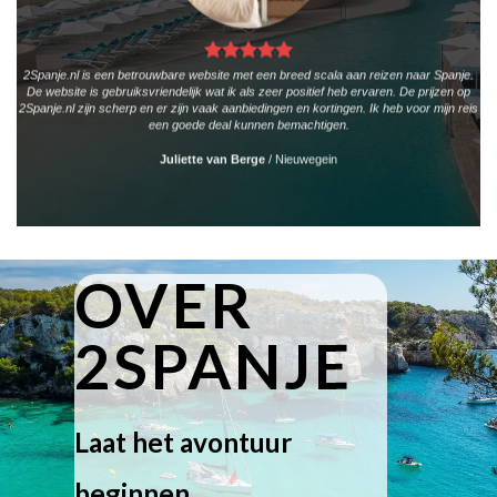
2Spanje.nl is een betrouwbare website met een breed scala aan reizen naar Spanje.
De website is gebruiksvriendelijk wat ik als zeer positief heb ervaren. De prijzen op
2Spanje.nl zijn scherp en er zijn vaak aanbiedingen en kortingen. Ik heb voor mijn reis
een goede deal kunnen bemachtigen.
Juliette van Berge
/
Nieuwegein
OVER
2SPANJE
Laat het avontuur
beginnen