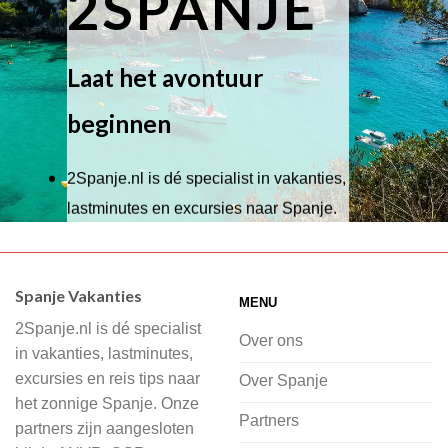
2SPANJE
Laat het avontuur
beginnen
2Spanje.nl is dé specialist in vakanties,
lastminutes en excursies naar Spanje.
Wij hebben een breed scala aan
accommodaties waaruit je kunt kiezen,
Spanje Vakanties
MENU
of je nu wilt relaxen op het strand,
2Spanje.nl is dé specialist
cultuur wilt ontdekken of avontuur zoekt
Over ons
in vakanties, lastminutes,
in de natuur.
excursies en reis tips naar
Over Spanje
het zonnige Spanje. Onze
Bij 2Spanje.nl begint de voorpret al
Partners
partners zijn aangesloten
voordat je het vliegtuig instapt, door