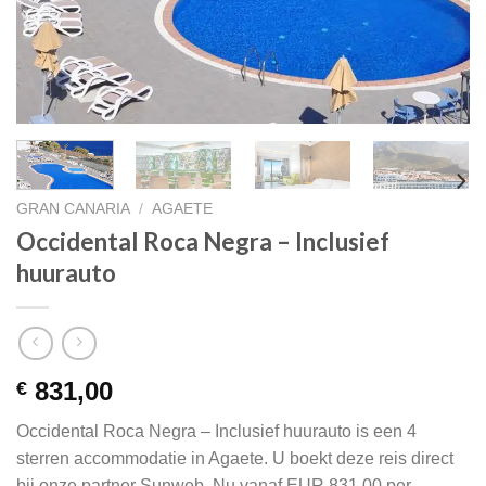
GRAN CANARIA
/
AGAETE
Occidental Roca Negra – Inclusief
huurauto
831,00
€
Occidental Roca Negra – Inclusief huurauto is een 4
sterren accommodatie in Agaete. U boekt deze reis direct
bij onze partner Sunweb. Nu vanaf EUR 831.00 per