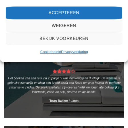
ACCEPTEREN
WEIGEREN
BEKIJK VOORKEUREN
Cookiebeleid
Privacyverklaring
Het boeken van een reis via 2Spanje.nl was eenvoudig en duidelijk. De website is
gebruiksvriendelijk en biedt een breed scala aan filters om je te helpen de perfecte
vakantie te vinden. De zoekresultaten zijn overzichtelijk en tonen alle belangrijke
informatie, zoals de prijs, sterren en de locatie.
Teun Bakker
/
Laren