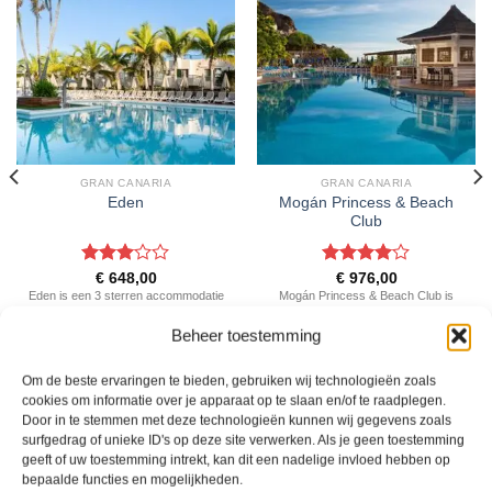
GRAN CANARIA
GRAN CANARIA
Mogán Princess & Beach
Eden
Club
Gewaardeerd
Gewaardeerd
€
648,00
€
976,00
3
uit 5
4
uit 5
Eden is een 3 sterren accommodatie
Mogán Princess & Beach Club is
in Puerto Rico. U boekt deze reis
een 4 sterren accommodatie in
Beheer toestemming
direct bij onze partner TUI. Nu vanaf
Playa Taurito. U boekt deze reis
EUR 648.00 per persoon.
direct bij onze partner TUI. Nu vanaf
EUR 976.00 per persoon.
Om de beste ervaringen te bieden, gebruiken wij technologieën zoals
cookies om informatie over je apparaat op te slaan en/of te raadplegen.
PRIJZEN EN BOEKEN
PRIJZEN EN BOEKEN
Door in te stemmen met deze technologieën kunnen wij gegevens zoals
surfgedrag of unieke ID's op deze site verwerken. Als je geen toestemming
geeft of uw toestemming intrekt, kan dit een nadelige invloed hebben op
WAT ZE OVER ONS ZEGGEN
bepaalde functies en mogelijkheden.