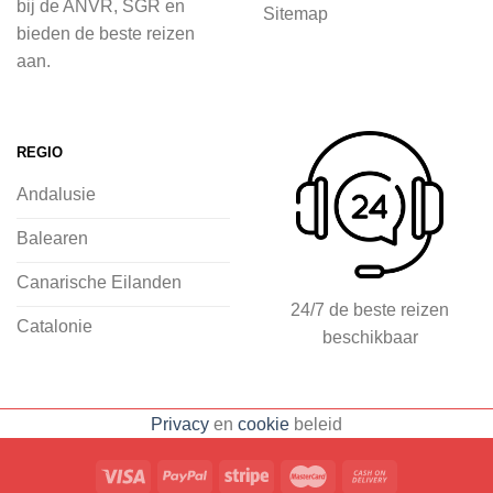
bij de ANVR, SGR en
Sitemap
inspiratie op te doen over dit zonnige
bieden de beste reizen
land op 2Spanje.nl
aan.
Je kunt eenvoudig en veilig jouw
vliegvakantie zoeken en boeken bij
REGIO
2Spanje.nl, met een team dat altijd
Andalusie
klaarstaat om eventuele vragen te
beantwoorden en ervoor te zorgen dat
Balearen
jij met een gerust hart op vakantie kunt
Canarische Eilanden
gaan.
24/7 de beste reizen
Catalonie
beschikbaar
Specialist in vliegvakanties naar
Spanje
Breed scala aan
Privacy
en
cookie
beleid
accommodaties: resorts, hotels en
huizen
Voorpret met inspirerende