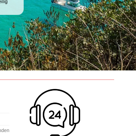
ilig
nden