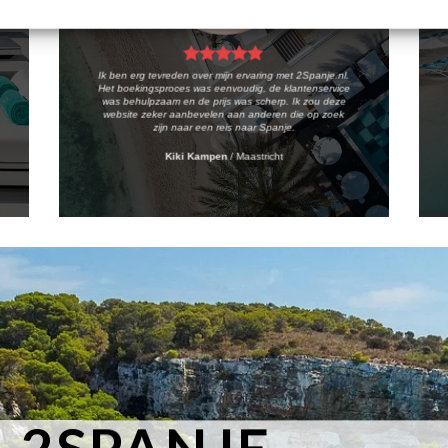
Ik ben erg tevreden over mijn ervaring met 2Spanje.nl.
Het boekingsproces was eenvoudig, de klantenservice
was behulpzaam en de prijs was scherp. Ik zou deze
website zeker aanbevelen aan anderen die op zoek
zijn naar een reis naar Spanje.
Kiki Kampen
/
Maastricht
 2SPANJE