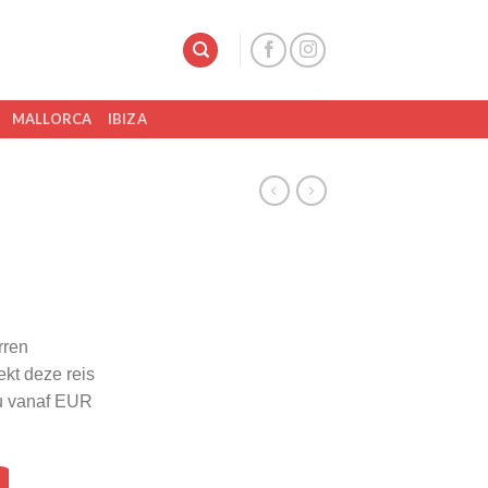
MALLORCA
IBIZA
rren
kt deze reis
Nu vanaf EUR