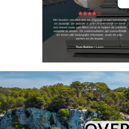
Het boeken van een reis via 2Spanje.nl was eenvoudig
en duidelijk. De website is gebruiksvriendelijk en biedt
een breed scala aan filters om je te helpen de perfecte
vakantie te vinden. De zoekresultaten zijn overzichtelijk
en tonen alle belangrijke informatie, zoals de prijs,
sterren en de locatie.
Teun Bakker
/
Laren
OVER