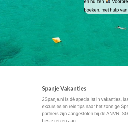
en huizen
Voorpret
boeken, met hulp van
Spanje Vakanties
2Spanje.nl is dé specialist in vakanties, la
excursies en reis tips naar het zonnige S
partners zijn aangesloten bij de ANVR, S
beste reizen aan.