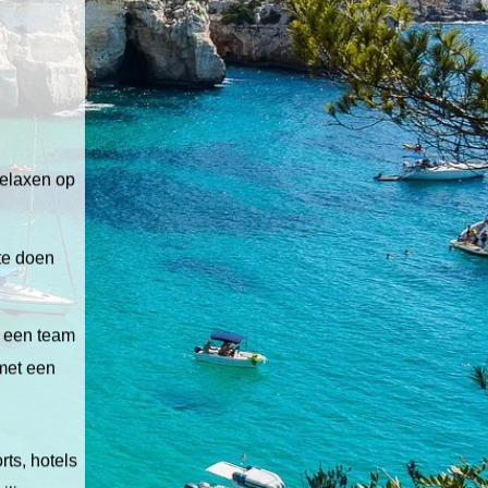
relaxen op
 te doen
t een team
 met een
ts, hotels