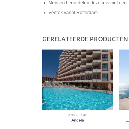
Mensen beoordelen deze reis met een 
Vertrek vanaf Rotterdam
GERELATEERDE PRODUCTEN
ALUSIE
ANDALUSIE
1
 Lago Rojo
Angela