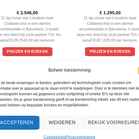
€
2.546,00
€
1.295,00
11 dg cruise van Lissabon naar
11 dg cruise van Lissabon naar
Civitavecchia is een sterren
Civitavecchia is een sterren
ccommodatie in Barcelona. U boekt
accommodatie in Barcelona. U boe
e reis direct bij onze partner TUI. Nu
deze reis direct bij onze partner TUI.
vanaf EUR 2546.00 per persoon.
vanaf EUR 1295.00 per persoon.
PRIJZEN EN BOEKEN
PRIJZEN EN BOEKEN
Beheer toestemming
WAT ZE OVER ONS ZEGGEN
de beste ervaringen te bieden, gebruiken wij technologieën zoals cookies om
ormatie over je apparaat op te slaan en/of te raadplegen. Door in te stemmen met d
hnologieën kunnen wij gegevens zoals surfgedrag of unieke ID's op deze site
werken. Als je geen toestemming geeft of uw toestemming intrekt, kan dit een nade
loed hebben op bepaalde functies en mogelijkheden.
ACCEPTEREN
WEIGEREN
BEKIJK VOORKEURE
Cookiebeleid
Privacyverklaring