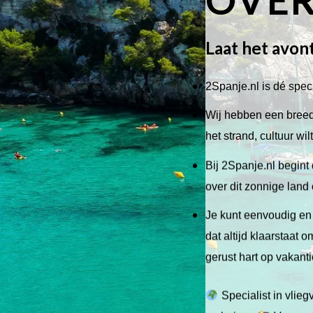
Laat het avon
2Spanje.nl is dé speci
Wij hebben een breed 
het strand, cultuur wi
Bij 2Spanje.nl begint 
over dit zonnige land
Je kunt eenvoudig en 
dat altijd klaarstaat
gerust hart op vakant
Specialist in vlie