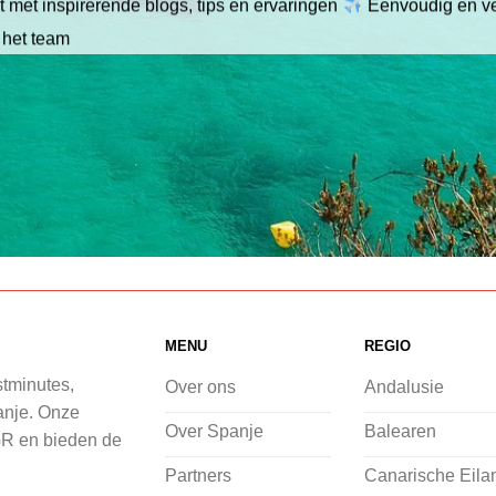
 met inspirerende blogs, tips en ervaringen
Eenvoudig en ve
 het team
MENU
REGIO
stminutes,
Over ons
Andalusie
panje. Onze
Over Spanje
Balearen
GR en bieden de
Partners
Canarische Eila