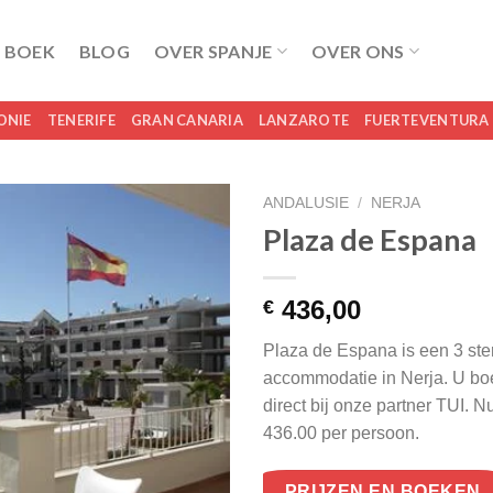
 BOEK
BLOG
OVER SPANJE
OVER ONS
ONIE
TENERIFE
GRAN CANARIA
LANZAROTE
FUERTEVENTURA
ANDALUSIE
/
NERJA
Plaza de Espana
436,00
€
Plaza de Espana is een 3 ste
accommodatie in Nerja. U boe
direct bij onze partner TUI. 
436.00 per persoon.
PRIJZEN EN BOEKEN