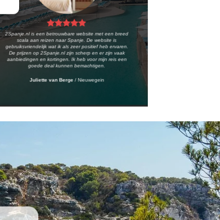
2Spanje.nl is een betrouwbare website met een breed
scala aan reizen naar Spanje. De website is
gebruiksvriendelijk wat ik als zeer positief heb ervaren.
De prijzen op 2Spanje.nl zijn scherp en er zijn vaak
aanbiedingen en kortingen. Ik heb voor mijn reis een
goede deal kunnen bemachtigen.
Juliette van Berge
/
Nieuwegein