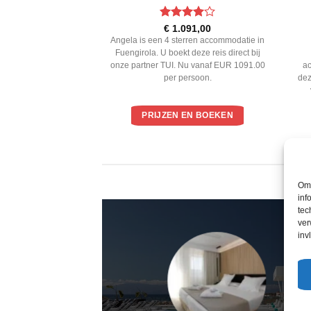
ardeerd
Gewaardeerd
9,00
€
1.091,00
 5
4
uit 5
o is een 4 sterren
Angela is een 4 sterren accommodatie in
orremolinos. U boekt
Fuengirola. U boekt deze reis direct bij
j onze partner TUI. Nu
onze partner TUI. Nu vanaf EUR 1091.00
a
.00 per persoon.
per persoon.
dez
EN BOEKEN
PRIJZEN EN BOEKEN
Om 
inf
tec
ver
inv