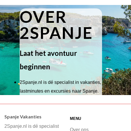
OVER
2SPANJE
Laat het avontuur
beginnen
2Spanje.nl is dé specialist in vakanties,
lastminutes en excursies naar Spanje.
Wij hebben een breed scala aan
accommodaties waaruit je kunt kiezen,
Spanje Vakanties
MENU
of je nu wilt relaxen op het strand,
2Spanje.nl is dé specialist
cultuur wilt ontdekken of avontuur zoekt
Over ons