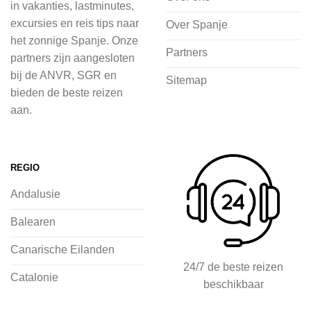
in vakanties, lastminutes,
in de natuur.
excursies en reis tips naar
Over Spanje
het zonnige Spanje. Onze
Bij 2Spanje.nl begint de voorpret al
Partners
partners zijn aangesloten
voordat je het vliegtuig instapt, door
bij de ANVR, SGR en
Sitemap
inspiratie op te doen over dit zonnige
bieden de beste reizen
land op 2Spanje.nl
aan.
Je kunt eenvoudig en veilig jouw
vliegvakantie zoeken en boeken bij
REGIO
2Spanje.nl, met een team dat altijd
Andalusie
klaarstaat om eventuele vragen te
beantwoorden en ervoor te zorgen dat
Balearen
jij met een gerust hart op vakantie kunt
Canarische Eilanden
gaan.
24/7 de beste reizen
Catalonie
beschikbaar
Specialist in vliegvakanties naar