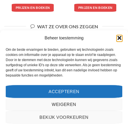
PRIJZEN EN BOEKEN
PRIJZEN EN BOEKEN
WAT ZE OVER ONS ZEGGEN
Beheer toestemming
Om de beste ervaringen te bieden, gebruiken wij technologieën zoals
cookies om informatie over je apparaat op te slaan en/of te raadplegen.
Door in te stemmen met deze technologieën kunnen wij gegevens zoals
surfgedrag of unieke ID's op deze site verwerken. Als je geen toestemming
geeft of uw toestemming intrekt, kan dit een nadelige invloed hebben op
bepaalde functies en mogelijkheden.
ACCEPTEREN
WEIGEREN
Het boeken van een reis via 2Spanje.nl was eenvoudig en duidelijk. De website is
gebruiksvriendelijk en biedt een breed scala aan filters om je te helpen de perfecte
BEKIJK VOORKEUREN
vakantie te vinden. De zoekresultaten zijn overzichtelijk en tonen alle belangrijke
informatie, zoals de prijs, sterren en de locatie.