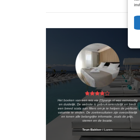
inv
Het boeken van een reis via 2Spanje.nl was eenvoudig
en duidelijk. De website is gebruiksvriendelijk en biedt
een breed scala aan filters om je te helpen de perfecte
vakantie te vinden. De zoekresultaten zijn overzichtelijk
en tonen alle belangrijke informatie, zoals de prijs,
sterren en de locatie.
Teun Bakker
/
Laren