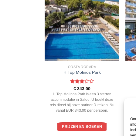
 DORADA
COSTA DORADA
ap Salou
H Top Molinos Park
ardeerd
Gewaardeerd
6,00
€
343,00
 5
3
uit 5
 is een 3 sterren
H Top Molinos Park is een 3 sterren
Salou. U boekt deze
accommodatie in Salou. U boekt deze
ac
e partner D-reizen. Nu
reis direct bij onze partner D-reizen. Nu
rei
.00 per persoon.
vanaf EUR 343.00 per persoon.
Om 
inf
EN BOEKEN
PRIJZEN EN BOEKEN
tec
ver