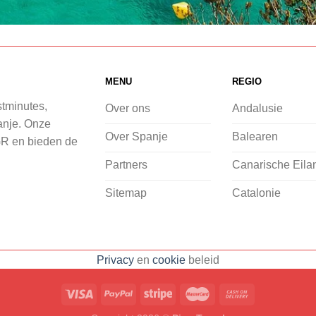
MENU
REGIO
stminutes,
Over ons
Andalusie
panje. Onze
Over Spanje
Balearen
GR en bieden de
Partners
Canarische Eila
Sitemap
Catalonie
Privacy
en
cookie
beleid