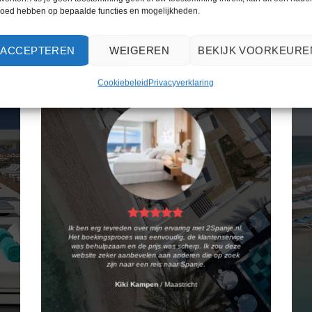
loed hebben op bepaalde functies en mogelijkheden.
WAT ZE OVER ONS ZEGGEN
ACCEPTEREN
WEIGEREN
BEKIJK VOORKEURE
Cookiebeleid
Privacyverklaring
Ik ben erg tevreden over mijn ervaring met 2Spanje.nl.
Het boekingsproces was eenvoudig, de klantenservice
was behulpzaam en de prijs was scherp. Ik zou deze
website zeker aanbevelen aan anderen die op zoek
zijn naar een reis naar Spanje.
Kiki Kampen
/
Maastricht