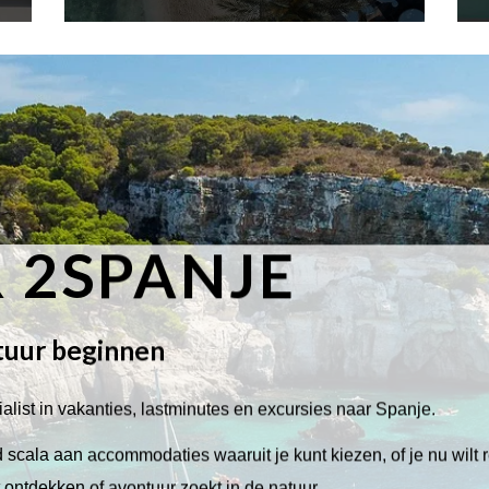
 2SPANJE
tuur beginnen
alist in vakanties, lastminutes en excursies naar Spanje.
scala aan accommodaties waaruit je kunt kiezen, of je nu wilt 
lt ontdekken of avontuur zoekt in de natuur.