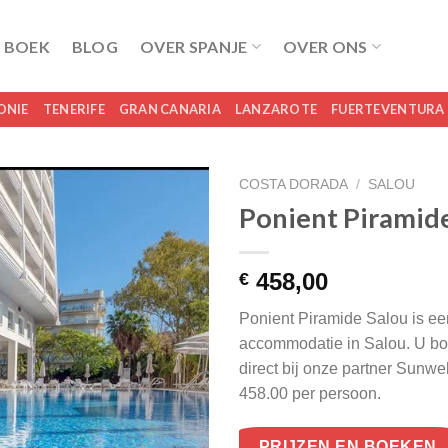
 BOEK
BLOG
OVER SPANJE
OVER ONS
ONIE
TENERIFE
GRAN CANARIA
LANZAROTE
FUERTEVENTURA
COSTA DORADA
/
SALOU
Ponient Piramid
458,00
€
Ponient Piramide Salou is ee
accommodatie in Salou. U bo
direct bij onze partner Sunw
458.00 per persoon.
PRIJZEN EN BOEKEN