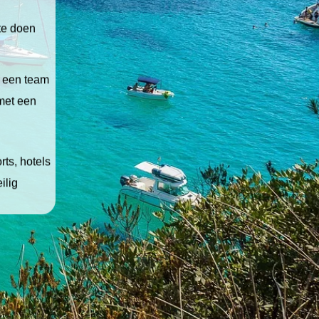
 te doen
t een team
 met een
ts, hotels
ilig