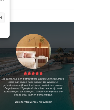
N
2Spanje.nl is een betrouwbare website met een breed
scala aan reizen naar Spanje. De website is
gebruiksvriendelijk wat ik als zeer positief heb ervaren.
De prijzen op 2Spanje.nl zijn scherp en er zijn vaak
aanbiedingen en kortingen. Ik heb voor mijn reis een
goede deal kunnen bemachtigen.
Juliette van Berge
/
Nieuwegein