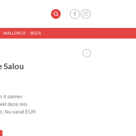
MALLORCA
IBIZA
e Salou
n 4 sterren
ekt deze reis
eb. Nu vanaf EUR