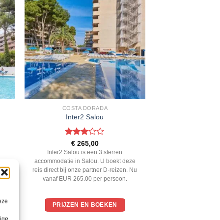
COSTA DORADA
Inter2 Salou
Gewaardeerd
€
265,00
3
uit 5
n
Inter2 Salou is een 3 sterren
ze
accommodatie in Salou. U boekt deze
 Nu
reis direct bij onze partner D-reizen. Nu
vanaf EUR 265.00 per persoon.
eze
PRIJZEN EN BOEKEN
lige