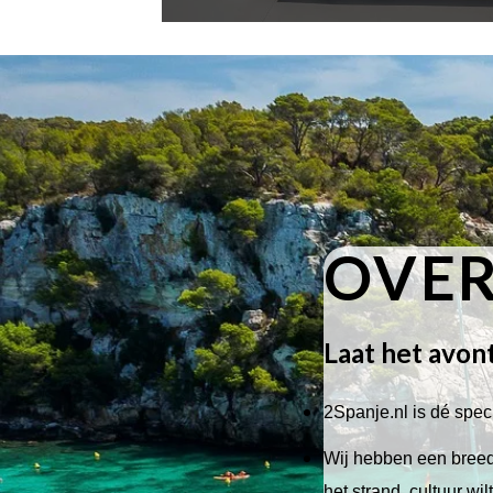
OVER
Laat het avon
2Spanje.nl is dé speci
Wij hebben een breed 
het strand, cultuur wi