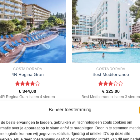
COSTA DORADA
COSTA DORADA
4R Regina Gran
Best Mediterraneo
Gewaardeerd
Gewaardeerd
€
344,00
€
325,00
4
uit 5
3
uit 5
4R Regina Gran is een 4 sterren
Best Mediterraneo is een 3 sterre
commodatie in Salou. U boekt deze
accommodatie in Salou. U boekt de
s direct bij onze partner D-reizen. Nu
reis direct bij onze partner D-reizen.
Beheer toestemming
vanaf EUR 344.00 per persoon.
vanaf EUR 325.00 per persoon.
de beste ervaringen te bieden, gebruiken wij technologieën zoals cookies om
ormatie over je apparaat op te slaan en/of te raadplegen. Door in te stemmen met d
PRIJZEN EN BOEKEN
PRIJZEN EN BOEKEN
hnologieën kunnen wij gegevens zoals surfgedrag of unieke ID's op deze site
werken. Als je geen toestemming geeft of uw toestemming intrekt, kan dit een nade