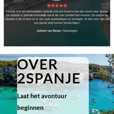
2Spanje.nl is een betrouwbare website met een breed scala aan reizen naar Spanje.
De website is gebruiksvriendelijk wat ik als zeer positief heb ervaren. De prijzen op
2Spanje.nl zijn scherp en er zijn vaak aanbiedingen en kortingen. Ik heb voor mijn reis
een goede deal kunnen bemachtigen.
Juliette van Berge
/
Nieuwegein
OVER
2SPANJE
Laat het avontuur
beginnen