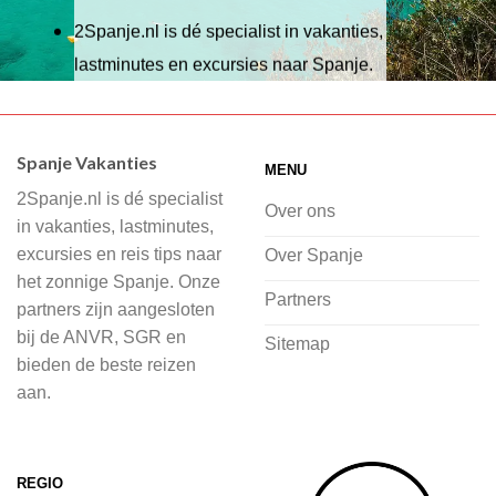
2Spanje.nl is dé specialist in vakanties,
lastminutes en excursies naar Spanje.
Wij hebben een breed scala aan
accommodaties waaruit je kunt kiezen,
Spanje Vakanties
MENU
of je nu wilt relaxen op het strand,
2Spanje.nl is dé specialist
cultuur wilt ontdekken of avontuur zoekt
Over ons
in vakanties, lastminutes,
in de natuur.
excursies en reis tips naar
Over Spanje
het zonnige Spanje. Onze
Bij 2Spanje.nl begint de voorpret al
Partners
partners zijn aangesloten
voordat je het vliegtuig instapt, door
bij de ANVR, SGR en
Sitemap
inspiratie op te doen over dit zonnige
bieden de beste reizen
land op 2Spanje.nl
aan.
Je kunt eenvoudig en veilig jouw
vliegvakantie zoeken en boeken bij
REGIO