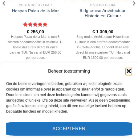
COSTA DEL AZAHAR
CIVITAVECCHIA
8 dg cruise Architectuur
Hospes Palau de la Mar
Historie en Cultuur
Gewaardeerd
€
256,00
€
1.309,00
5
uit 5
Hospes Palau de la Mar is een 5
8 dg cruise Architectuur Historie en
sterren accommodatie in Valencia. U
Cultuur is een sterren accommodatie
boekt deze reis direct bij onze
in Civitavecchia. U boekt deze reis
partner TUI. Nu vanaf EUR 256.00
direct bij onze partner TUI. Nu vanaf
per persoon.
EUR 1309.00 per persoon.
PRIJZEN EN BOEKEN
PRIJZEN EN BOEKEN
Beheer toestemming
Om de beste ervaringen te bieden, gebruiken wij technologieën zoals
WAT ZE OVER ONS ZEGGEN
cookies om informatie over je apparaat op te slaan en/of te raadplegen.
Door in te stemmen met deze technologieën kunnen wij gegevens zoals
surfgedrag of unieke ID's op deze site verwerken. Als je geen toestemming
geeft of uw toestemming intrekt, kan dit een nadelige invloed hebben op
bepaalde functies en mogelijkheden.
ACCEPTEREN