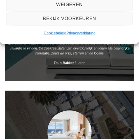
WEIGEREN
BEKIJK VOORKEUREN
Cookiebeleid
Privacyverklaring
Het boeken van een reis via 2Spanje.nl was eenvoudig en duidelijk. De website is
gebruiksvriendelijk en biedt een breed scala aan filters om je te helpen de perfecte
vakantie te vinden. De zoekresultaten zijn overzichtelijk en tonen alle belangrijke
informatie, zoals de prijs, sterren en de locatie.
Teun Bakker
/
Laren