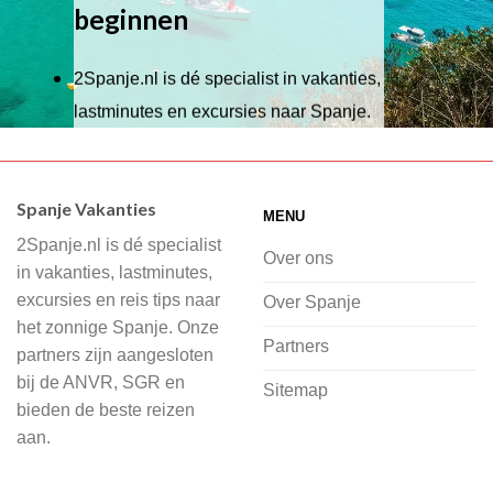
beginnen
2Spanje.nl is dé specialist in vakanties,
lastminutes en excursies naar Spanje.
Wij hebben een breed scala aan
accommodaties waaruit je kunt kiezen,
Spanje Vakanties
MENU
of je nu wilt relaxen op het strand,
2Spanje.nl is dé specialist
cultuur wilt ontdekken of avontuur zoekt
Over ons
in vakanties, lastminutes,
in de natuur.
excursies en reis tips naar
Over Spanje
het zonnige Spanje. Onze
Bij 2Spanje.nl begint de voorpret al
Partners
partners zijn aangesloten
voordat je het vliegtuig instapt, door
bij de ANVR, SGR en
Sitemap
inspiratie op te doen over dit zonnige
bieden de beste reizen
land op 2Spanje.nl
aan.
Je kunt eenvoudig en veilig jouw