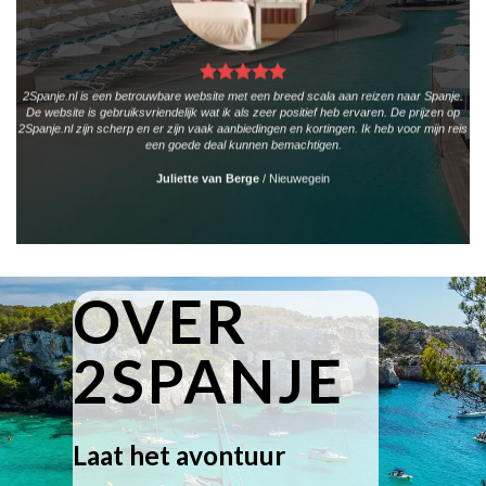
2Spanje.nl is een betrouwbare website met een breed scala aan reizen naar Spanje.
De website is gebruiksvriendelijk wat ik als zeer positief heb ervaren. De prijzen op
2Spanje.nl zijn scherp en er zijn vaak aanbiedingen en kortingen. Ik heb voor mijn reis
een goede deal kunnen bemachtigen.
Juliette van Berge
/
Nieuwegein
OVER
2SPANJE
Laat het avontuur