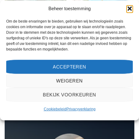
Beheer toestemming
GRAN CANARIA
GRAN CANARIA
Om de beste ervaringen te bieden, gebruiken wij technologieën zoals
Tabaiba Princess
Las Faluas
cookies om informatie over je apparaat op te slaan en/of te raadplegen.
Door in te stemmen met deze technologieën kunnen wij gegevens zoals
surfgedrag of unieke ID's op deze site verwerken. Als je geen toestemming
geeft of uw toestemming intrekt, kan dit een nadelige invloed hebben op
Gewaardeerd
Gewaardeerd
€
1.267,00
€
579,00
bepaalde functies en mogelijkheden.
4
uit 5
2
uit
Tabaiba Princess is een 4 sterren
Las Faluas is een 2 sterren
5
accommodatie in Maspalomas. U
accommodatie in Playa del Inglés. U
boekt deze reis direct bij onze
boekt deze reis direct bij onze
ACCEPTEREN
partner TUI. Nu vanaf EUR 1267.00
partner TUI. Nu vanaf EUR 579.00
per persoon.
per persoon.
WEIGEREN
PRIJZEN EN BOEKEN
PRIJZEN EN BOEKEN
BEKIJK VOORKEUREN
WAT ZE OVER ONS ZEGGEN
Cookiebeleid
Privacyverklaring