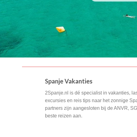
Spanje Vakanties
2Spanje.nl is dé specialist in vakanties, la
excursies en reis tips naar het zonnige S
partners zijn aangesloten bij de ANVR, S
beste reizen aan.