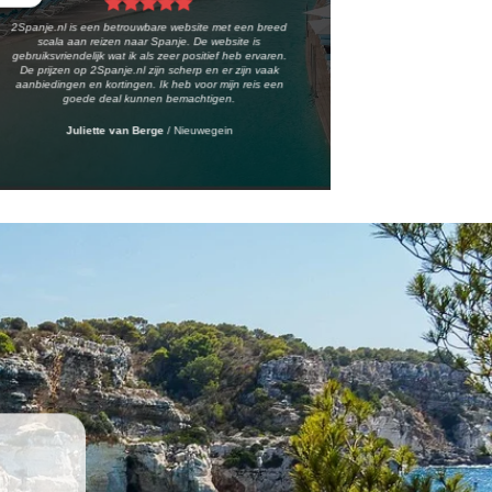
2Spanje.nl is een betrouwbare website met een breed
scala aan reizen naar Spanje. De website is
gebruiksvriendelijk wat ik als zeer positief heb ervaren.
De prijzen op 2Spanje.nl zijn scherp en er zijn vaak
aanbiedingen en kortingen. Ik heb voor mijn reis een
goede deal kunnen bemachtigen.
Juliette van Berge
/
Nieuwegein