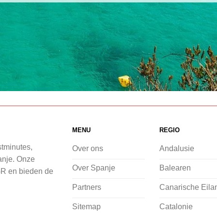
MENU
REGIO
stminutes,
Over ons
Andalusie
panje. Onze
Over Spanje
Balearen
GR en bieden de
Partners
Canarische Eila
Sitemap
Catalonie