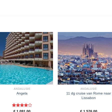
ANDALUSIE
ANDALUSIE
11 dg cruise van Rome naar
Angela
Lissabon
Gewaardeerd
€
1.091,00
€
1.576,00