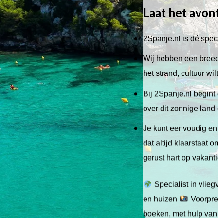
Laat het avon
2Spanje.nl is dé speci
Wij hebben een breed 
het strand, cultuur wi
Bij 2Spanje.nl begint 
over dit zonnige land
Je kunt eenvoudig en 
dat altijd klaarstaat
gerust hart op vakant
Specialist in vlie
en huizen
Voorpret
boeken, met hulp van