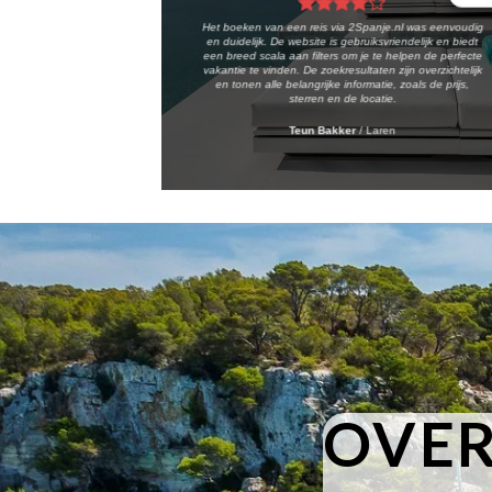
Het boeken van een reis via 2Spanje.nl was eenvoudig
en duidelijk. De website is gebruiksvriendelijk en biedt
een breed scala aan filters om je te helpen de perfecte
vakantie te vinden. De zoekresultaten zijn overzichtelijk
en tonen alle belangrijke informatie, zoals de prijs,
sterren en de locatie.
Teun Bakker
/
Laren
OVER