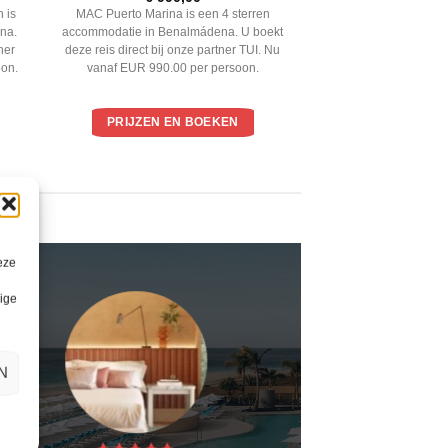
4
uit 5
 is
MAC Puerto Marina is een 4 sterren
na.
accommodatie in Benalmádena. U boekt
ner
deze reis direct bij onze partner TUI. Nu
oon.
vanaf EUR 990.00 per persoon.
PRIJZEN EN BOEKEN
eze
lige
N