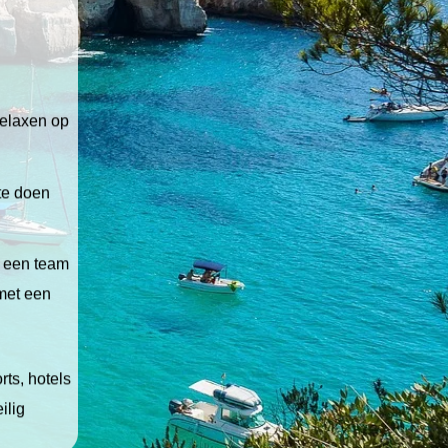
relaxen op
 te doen
t een team
 met een
ts, hotels
ilig