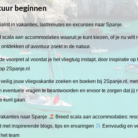
tuur beginnen
alist in vakanties, lastminutes en excursies naar Spanje.
scala aan accommodaties waaruit je kunt kiezen, of je nu wilt 
lt ontdekken of avontuur zoekt in de natuur.
de voorpret al voordat je het vliegtuig instapt, door inspiratie op
 op 2Spanje.nl
veilig jouw vliegvakantie zoeken en boeken bij 2Spanje.nl, me
 om eventuele vragen te beantwoorden en ervoor te zorgen dat jij
ie kunt gaan.
gvakanties naar Spanje
Breed scala aan accommodaties: resor
 met inspirerende blogs, tips en ervaringen
Eenvoudig en ve
 het team