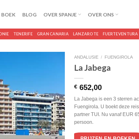
 BOEK
BLOG
OVER SPANJE
OVER ONS
ONIE
TENERIFE
GRAN CANARIA
LANZAROTE
FUERTEVENTURA
ANDALUSIE
/
FUENGIROLA
La Jabega
652,00
€
La Jabega is een 3 sterren a
Fuengirola. U boekt deze reis 
partner TUI. Nu vanaf EUR 6
persoon.
PRIJZEN EN BOEKEN