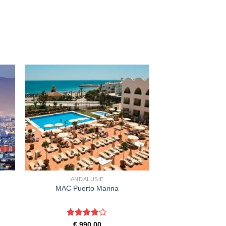
ANDALUSIE
MAC Puerto Marina
Gewaardeerd
€
990,00