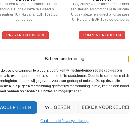
4
uit 5
ela is een 4 sterren accommodatie in
11 dg cruise van Rome naar Lissabon
ngirola. U boekt deze reis direct bij
een sterren accommodatie in Barcelo
e partner TUI. Nu vanaf EUR 1091.00
U boekt deze reis direct bij onze part
per persoon.
TUI. Nu vanaf EUR 1576.00 per pers
PRIJZEN EN BOEKEN
PRIJZEN EN BOEKEN
WAT ZE OVER ONS ZEGGEN
Beheer toestemming
de beste ervaringen te bieden, gebruiken wij technologieën zoals cookies om
ormatie over je apparaat op te slaan en/of te raadplegen. Door in te stemmen met d
hnologieën kunnen wij gegevens zoals surfgedrag of unieke ID's op deze site
werken. Als je geen toestemming geeft of uw toestemming intrekt, kan dit een nade
loed hebben op bepaalde functies en mogelijkheden.
ACCEPTEREN
WEIGEREN
BEKIJK VOORKEURE
Cookiebeleid
Privacyverklaring