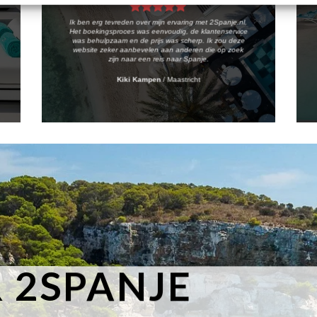
Ik ben erg tevreden over mijn ervaring met 2Spanje.nl.
Het boekingsproces was eenvoudig, de klantenservice
was behulpzaam en de prijs was scherp. Ik zou deze
website zeker aanbevelen aan anderen die op zoek
zijn naar een reis naar Spanje.
Kiki Kampen
/
Maastricht
 2SPANJE