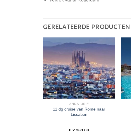
GERELATEERDE PRODUCTEN
ALUSIE
ANDALUSIE
11 dg cruise van Rome naar
n Málaga
Lissabon
ardeerd
0,00
€
2.263,00