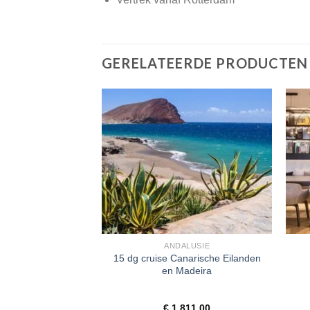
GERELATEERDE PRODUCTEN
ALUSIE
ANDALUSIE
15 dg cruise Canarische Eilanden
deira en De Azoren
en Madeira
319,00
€
1.811,00