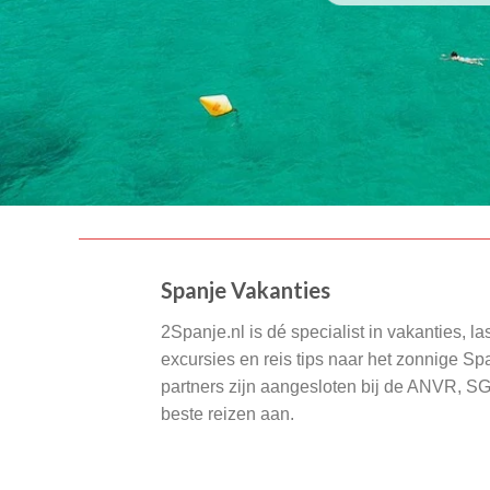
Spanje Vakanties
2Spanje.nl is dé specialist in vakanties, la
excursies en reis tips naar het zonnige S
partners zijn aangesloten bij de ANVR, S
beste reizen aan.