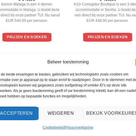
4
uit 5
3
uit 5
Ilunion Málaga is een 4 sterren
H10 Corregidor Boutique is een 3 ste
ommodatie in Malaga. U boekt deze
accommodatie in Sevilla. U boekt d
s direct bij onze partner TUI. Nu vanaf
reis direct bij onze partner TUI. Nu v
EUR 540.00 per persoon.
EUR 438.00 per persoon.
PRIJZEN EN BOEKEN
PRIJZEN EN BOEKEN
WAT ZE OVER ONS ZEGGEN
Beheer toestemming
de beste ervaringen te bieden, gebruiken wij technologieën zoals cookies om
ormatie over je apparaat op te slaan en/of te raadplegen. Door in te stemmen met d
hnologieën kunnen wij gegevens zoals surfgedrag of unieke ID's op deze site
werken. Als je geen toestemming geeft of uw toestemming intrekt, kan dit een nade
loed hebben op bepaalde functies en mogelijkheden.
ACCEPTEREN
WEIGEREN
BEKIJK VOORKEURE
Cookiebeleid
Privacyverklaring