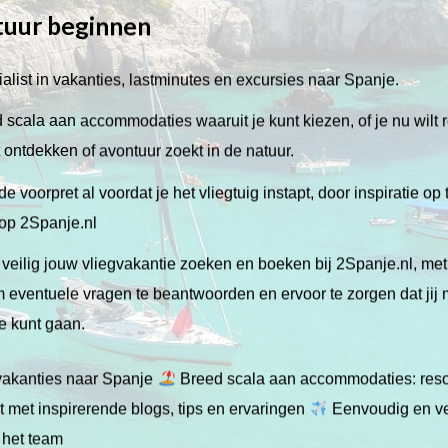
tuur beginnen
alist in vakanties, lastminutes en excursies naar Spanje.
scala aan accommodaties waaruit je kunt kiezen, of je nu wilt 
lt ontdekken of avontuur zoekt in de natuur.
de voorpret al voordat je het vliegtuig instapt, door inspiratie op
 op 2Spanje.nl
veilig jouw vliegvakantie zoeken en boeken bij 2Spanje.nl, me
 om eventuele vragen te beantwoorden en ervoor te zorgen dat jij
ie kunt gaan.
gvakanties naar Spanje
Breed scala aan accommodaties: resor
 met inspirerende blogs, tips en ervaringen
Eenvoudig en ve
 het team