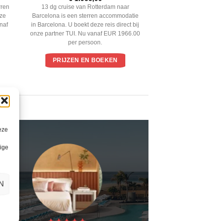
rren
13 dg cruise van Rotterdam naar
eze
Barcelona is een sterren accommodatie
anaf
in Barcelona. U boekt deze reis direct bij
onze partner TUI. Nu vanaf EUR 1966.00
per persoon.
PRIJZEN EN BOEKEN
eze
lige
N