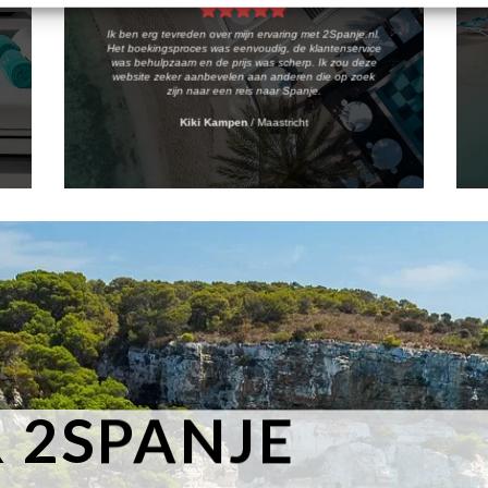
Ik ben erg tevreden over mijn ervaring met 2Spanje.nl.
Het boekingsproces was eenvoudig, de klantenservice
was behulpzaam en de prijs was scherp. Ik zou deze
website zeker aanbevelen aan anderen die op zoek
zijn naar een reis naar Spanje.
Kiki Kampen
/
Maastricht
 2SPANJE