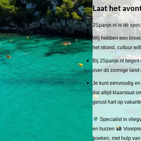
Laat het avon
2Spanje.nl is dé speci
Wij hebben een breed 
het strand, cultuur wi
Bij 2Spanje.nl begint 
over dit zonnige land
Je kunt eenvoudig en 
dat altijd klaarstaat
gerust hart op vakant
Specialist in vlie
en huizen
Voorpret
boeken, met hulp van