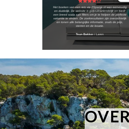
Het boeken van een reis via 2Spanje.nl was eenvoudig
en duidelijk. De website is gebruiksvriendelijk en biedt
een breed scala aan filters om je te helpen de perfecte
vakantie te vinden. De zoekresultaten zijn overzichtelijk
en tonen alle belangrijke informatie, zoals de prijs,
sterren en de locatie.
Teun Bakker
/
Laren
OVER