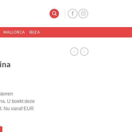
MALLORCA
IBIZA
ina
terren
a. U boekt deze
TUI. Nu vanaf EUR