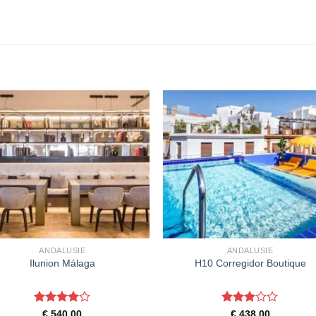
ANDALUSIE
ANDALUSIE
Ilunion Málaga
H10 Corregidor Boutique
Gewaardeerd
Gewaardeerd
€
540,00
€
438,00