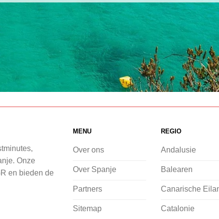
MENU
REGIO
stminutes,
Over ons
Andalusie
panje. Onze
Over Spanje
Balearen
GR en bieden de
Partners
Canarische Eila
Sitemap
Catalonie