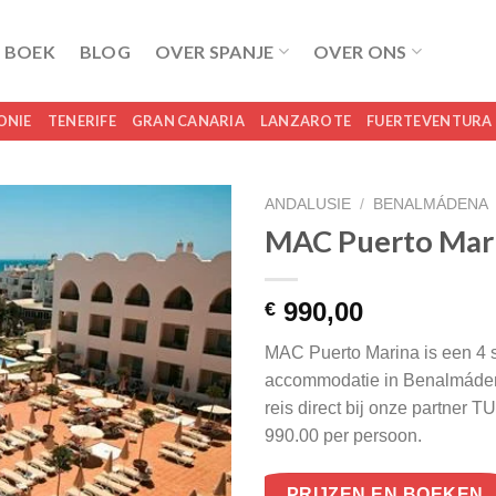
 BOEK
BLOG
OVER SPANJE
OVER ONS
ONIE
TENERIFE
GRAN CANARIA
LANZAROTE
FUERTEVENTURA
ANDALUSIE
/
BENALMÁDENA
MAC Puerto Mar
990,00
€
MAC Puerto Marina is een 4 s
accommodatie in Benalmáden
reis direct bij onze partner 
990.00 per persoon.
PRIJZEN EN BOEKEN