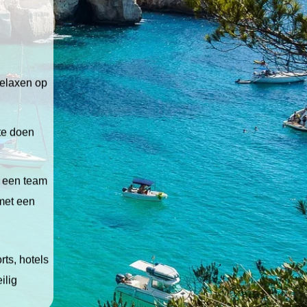
relaxen op
 te doen
t een team
 met een
ts, hotels
ilig