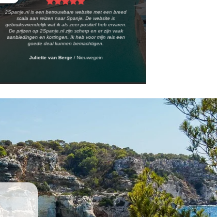
2Spanje.nl is een betrouwbare website met een breed
scala aan reizen naar Spanje. De website is
gebruiksvriendelijk wat ik als zeer positief heb ervaren.
De prijzen op 2Spanje.nl zijn scherp en er zijn vaak
aanbiedingen en kortingen. Ik heb voor mijn reis een
goede deal kunnen bemachtigen.
Juliette van Berge
/
Nieuwegein