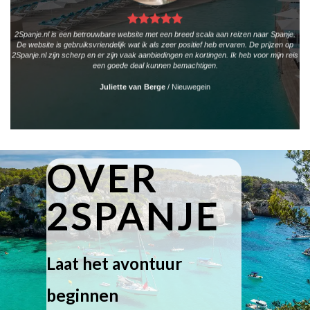
2Spanje.nl is een betrouwbare website met een breed scala aan reizen naar Spanje.
De website is gebruiksvriendelijk wat ik als zeer positief heb ervaren. De prijzen op
2Spanje.nl zijn scherp en er zijn vaak aanbiedingen en kortingen. Ik heb voor mijn reis
een goede deal kunnen bemachtigen.
Juliette van Berge
/
Nieuwegein
OVER
2SPANJE
Laat het avontuur
beginnen