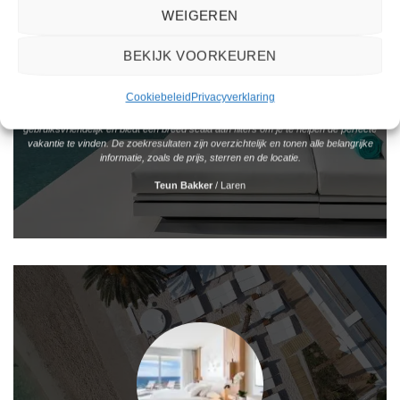
WEIGEREN
BEKIJK VOORKEUREN
Cookiebeleid
Privacyverklaring
Het boeken van een reis via 2Spanje.nl was eenvoudig en duidelijk. De website is
gebruiksvriendelijk en biedt een breed scala aan filters om je te helpen de perfecte
vakantie te vinden. De zoekresultaten zijn overzichtelijk en tonen alle belangrijke
informatie, zoals de prijs, sterren en de locatie.
Teun Bakker
/
Laren