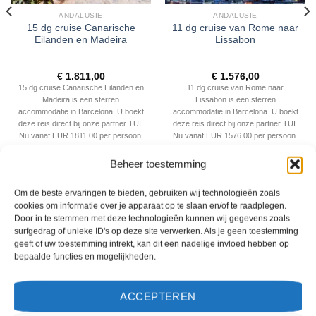
ANDALUSIE
ANDALUSIE
15 dg cruise Canarische
11 dg cruise van Rome naar
Eilanden en Madeira
Lissabon
€
1.811,00
€
1.576,00
15 dg cruise Canarische Eilanden en
11 dg cruise van Rome naar
Madeira is een sterren
Lissabon is een sterren
accommodatie in Barcelona. U boekt
accommodatie in Barcelona. U boekt
deze reis direct bij onze partner TUI.
deze reis direct bij onze partner TUI.
Nu vanaf EUR 1811.00 per persoon.
Nu vanaf EUR 1576.00 per persoon.
PRIJZEN EN BOEKEN
PRIJZEN EN BOEKEN
Beheer toestemming
Om de beste ervaringen te bieden, gebruiken wij technologieën zoals
WAT ZE OVER ONS ZEGGEN
cookies om informatie over je apparaat op te slaan en/of te raadplegen.
Door in te stemmen met deze technologieën kunnen wij gegevens zoals
surfgedrag of unieke ID's op deze site verwerken. Als je geen toestemming
geeft of uw toestemming intrekt, kan dit een nadelige invloed hebben op
bepaalde functies en mogelijkheden.
ACCEPTEREN