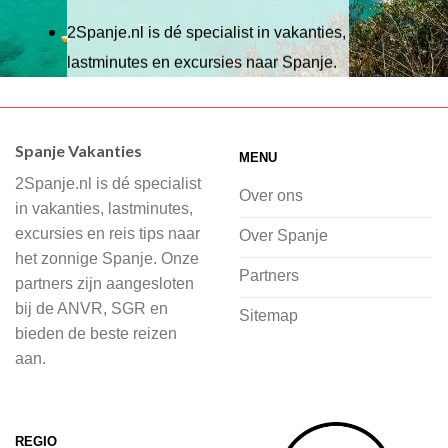
2Spanje.nl is dé specialist in vakanties,
lastminutes en excursies naar Spanje.
Wij hebben een breed scala aan
accommodaties waaruit je kunt kiezen,
Spanje Vakanties
MENU
of je nu wilt relaxen op het strand,
2Spanje.nl is dé specialist
cultuur wilt ontdekken of avontuur zoekt
Over ons
in vakanties, lastminutes,
in de natuur.
excursies en reis tips naar
Over Spanje
het zonnige Spanje. Onze
Bij 2Spanje.nl begint de voorpret al
Partners
partners zijn aangesloten
voordat je het vliegtuig instapt, door
bij de ANVR, SGR en
Sitemap
inspiratie op te doen over dit zonnige
bieden de beste reizen
land op 2Spanje.nl
aan.
Je kunt eenvoudig en veilig jouw
vliegvakantie zoeken en boeken bij
REGIO