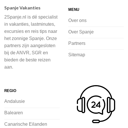
accommodaties waaruit je kunt kiezen,
Spanje Vakanties
MENU
of je nu wilt relaxen op het strand,
2Spanje.nl is dé specialist
cultuur wilt ontdekken of avontuur zoekt
Over ons
in vakanties, lastminutes,
in de natuur.
excursies en reis tips naar
Over Spanje
het zonnige Spanje. Onze
Bij 2Spanje.nl begint de voorpret al
Partners
partners zijn aangesloten
voordat je het vliegtuig instapt, door
bij de ANVR, SGR en
Sitemap
inspiratie op te doen over dit zonnige
bieden de beste reizen
land op 2Spanje.nl
aan.
Je kunt eenvoudig en veilig jouw
vliegvakantie zoeken en boeken bij
REGIO
2Spanje.nl, met een team dat altijd
Andalusie
klaarstaat om eventuele vragen te
beantwoorden en ervoor te zorgen dat
Balearen
jij met een gerust hart op vakantie kunt
Canarische Eilanden