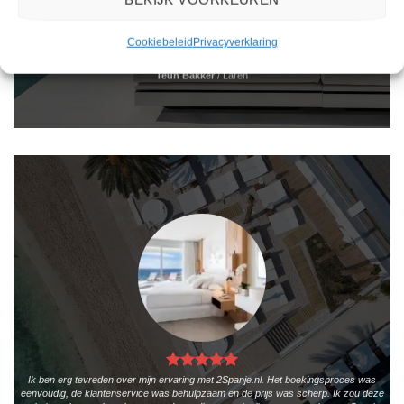
Het boeken van een reis via 2Spanje.nl was eenvoudig en duidelijk. De website is
gebruiksvriendelijk en biedt een breed scala aan filters om je te helpen de perfecte
vakantie te vinden. De zoekresultaten zijn overzichtelijk en tonen alle belangrijke
Cookiebeleid
Privacyverklaring
informatie, zoals de prijs, sterren en de locatie.
Teun Bakker
/
Laren
Ik ben erg tevreden over mijn ervaring met 2Spanje.nl. Het boekingsproces was
eenvoudig, de klantenservice was behulpzaam en de prijs was scherp. Ik zou deze