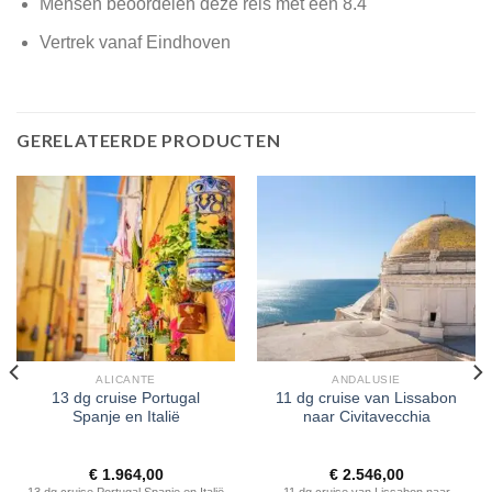
Mensen beoordelen deze reis met een 8.4
Vertrek vanaf Eindhoven
GERELATEERDE PRODUCTEN
ALICANTE
ANDALUSIE
13 dg cruise Portugal
11 dg cruise van Lissabon
Spanje en Italië
naar Civitavecchia
€
1.964,00
€
2.546,00
13 dg cruise Portugal Spanje en Italië
11 dg cruise van Lissabon naar