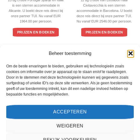
is een sterren accommodatie in
Civitavecchia is een sterren
Alicante. U boekt deze reis direct bij
accommodatie in Barcelona. U boekt
onze partner TUI. Nu vanaf EUR
deze reis direct bij onze partner TUI.
1964.00 per persoon.
Nu vanaf EUR 2546.00 per persoon.
PRIJZEN EN BOEKEN
PRIJZEN EN BOEKEN
WAT ZE OVER ONS ZEGGEN
Beheer toestemming
Om de beste ervaringen te bieden, gebruiken wij technologieën zoals
cookies om informatie over je apparaat op te slaan en/of te raadplegen.
Door in te stemmen met deze technologieën kunnen wij gegevens zoals
surfgedrag of unieke ID's op deze site verwerken. Als je geen toestemming
geeft of uw toestemming intrekt, kan dit een nadelige invloed hebben op
bepaalde functies en mogelijkheden.
ACCEPTEREN
WEIGEREN
BEKIJK VOORKEUREN