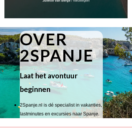
Juliette van Berge
/
Nieuwegein
OVER
2SPANJE
Laat het avontuur
beginnen
2Spanje.nl is dé specialist in vakanties,
lastminutes en excursies naar Spanje.
Wij hebben een breed scala aan