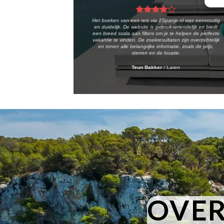
Het boeken van een reis via 2Spanje.nl was eenvoudig
en duidelijk. De website is gebruiksvriendelijk en biedt
een breed scala aan filters om je te helpen de perfecte
vakantie te vinden. De zoekresultaten zijn overzichtelijk
en tonen alle belangrijke informatie, zoals de prijs,
sterren en de locatie.
Teun Bakker
/
Laren
OVER