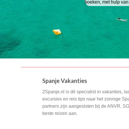
boeken, met hulp van
Spanje Vakanties
2Spanje.nl is dé specialist in vakanties, la
excursies en reis tips naar het zonnige S
partners zijn aangesloten bij de ANVR, S
beste reizen aan.