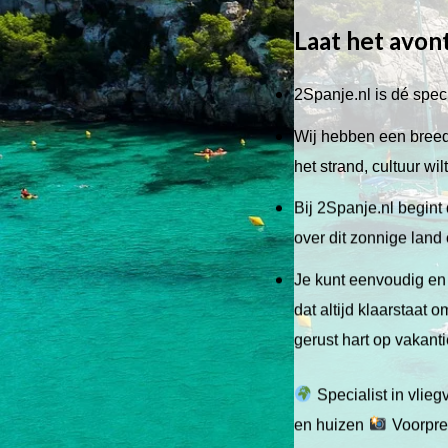
Laat het avon
2Spanje.nl is dé speci
Wij hebben een breed 
het strand, cultuur wi
Bij 2Spanje.nl begint 
over dit zonnige land
Je kunt eenvoudig en 
dat altijd klaarstaat
gerust hart op vakant
Specialist in vlie
en huizen
Voorpret