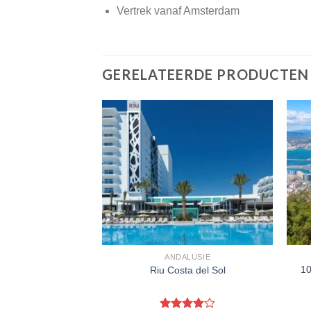
Vertrek vanaf Amsterdam
GERELATEERDE PRODUCTEN
ALUSIE
ANDALUSIE
10
gela
Riu Costa del Sol