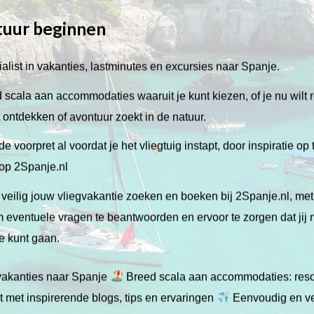
tuur beginnen
alist in vakanties, lastminutes en excursies naar Spanje.
scala aan accommodaties waaruit je kunt kiezen, of je nu wilt 
lt ontdekken of avontuur zoekt in de natuur.
de voorpret al voordat je het vliegtuig instapt, door inspiratie op
 op 2Spanje.nl
veilig jouw vliegvakantie zoeken en boeken bij 2Spanje.nl, me
 om eventuele vragen te beantwoorden en ervoor te zorgen dat jij
ie kunt gaan.
gvakanties naar Spanje
Breed scala aan accommodaties: resor
 met inspirerende blogs, tips en ervaringen
Eenvoudig en ve