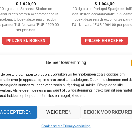
€
1.929,00
€
1.964,00
10 dg cruise Spaanse Steden en
13 dg cruise Portugal Spanje en Italië
raltar is een sterren accommodatie in
een sterren accommodatie in Alicante
rcelona. U boekt deze reis direct bij
boekt deze reis direct bij onze partn
e partner TUI. Nu vanaf EUR 1929.00
TUI. Nu vanaf EUR 1964.00 per pers
per persoon.
PRIJZEN EN BOEKEN
PRIJZEN EN BOEKEN
WAT ZE OVER ONS ZEGGEN
Beheer toestemming
de beste ervaringen te bieden, gebruiken wij technologieën zoals cookies om
ormatie over je apparaat op te slaan en/of te raadplegen. Door in te stemmen met d
hnologieën kunnen wij gegevens zoals surfgedrag of unieke ID's op deze site
werken. Als je geen toestemming geeft of uw toestemming intrekt, kan dit een nade
loed hebben op bepaalde functies en mogelijkheden.
ACCEPTEREN
WEIGEREN
BEKIJK VOORKEURE
Cookiebeleid
Privacyverklaring