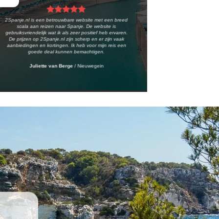
2Spanje.nl is een betrouwbare website met een breed
scala aan reizen naar Spanje. De website is
gebruiksvriendelijk wat ik als zeer positief heb ervaren.
De prijzen op 2Spanje.nl zijn scherp en er zijn vaak
aanbiedingen en kortingen. Ik heb voor mijn reis een
goede deal kunnen bemachtigen.
Juliette van Berge
/
Nieuwegein