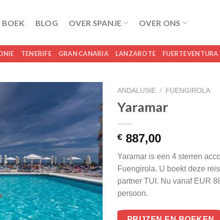
 BOEK
BLOG
OVER SPANJE
OVER ONS
ONIE
TENERIFE
GRAN CANARIA
LANZAROTE
FUERTEVENTURA
ANDALUSIE
/
FUENGIROLA
Yaramar
887,00
€
Yaramar is een 4 sterren acc
Fuengirola. U boekt deze reis 
partner TUI. Nu vanaf EUR 8
persoon.
PRIJZEN EN BOEKEN