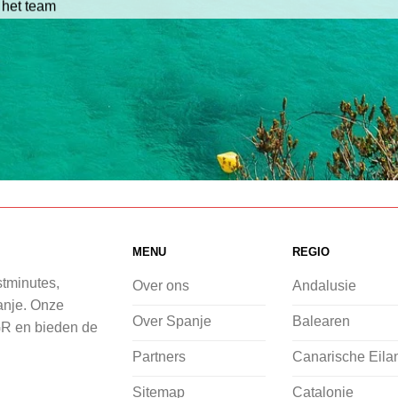
 het team
MENU
REGIO
stminutes,
Over ons
Andalusie
panje. Onze
Over Spanje
Balearen
GR en bieden de
Partners
Canarische Eila
Sitemap
Catalonie