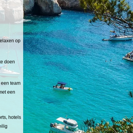
relaxen op
 te doen
t een team
 met een
ts, hotels
ilig