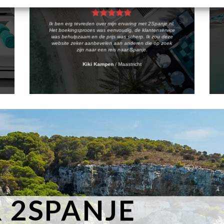
Ik ben erg tevreden over mijn ervaring met 2Spanje.nl.
Het boekingsproces was eenvoudig, de klantenservice
was behulpzaam en de prijs was scherp. Ik zou deze
website zeker aanbevelen aan anderen die op zoek
zijn naar een reis naar Spanje.
Kiki Kampen
/
Maastricht
 2SPANJE