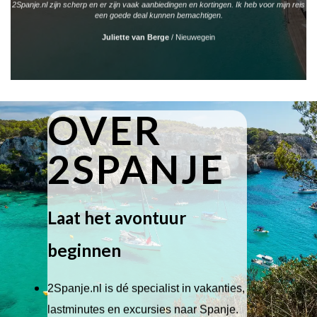
2Spanje.nl zijn scherp en er zijn vaak aanbiedingen en kortingen. Ik heb voor mijn reis
een goede deal kunnen bemachtigen.
Juliette van Berge
/
Nieuwegein
OVER
2SPANJE
Laat het avontuur
beginnen
2Spanje.nl is dé specialist in vakanties,
lastminutes en excursies naar Spanje.