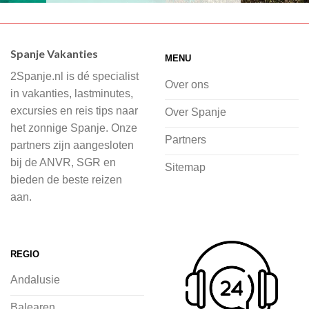
Wij hebben een breed scala aan
accommodaties waaruit je kunt kiezen,
Spanje Vakanties
MENU
of je nu wilt relaxen op het strand,
2Spanje.nl is dé specialist
cultuur wilt ontdekken of avontuur zoekt
Over ons
in vakanties, lastminutes,
in de natuur.
excursies en reis tips naar
Over Spanje
het zonnige Spanje. Onze
Bij 2Spanje.nl begint de voorpret al
Partners
partners zijn aangesloten
voordat je het vliegtuig instapt, door
bij de ANVR, SGR en
Sitemap
inspiratie op te doen over dit zonnige
bieden de beste reizen
land op 2Spanje.nl
aan.
Je kunt eenvoudig en veilig jouw
vliegvakantie zoeken en boeken bij
REGIO
2Spanje.nl, met een team dat altijd
Andalusie
klaarstaat om eventuele vragen te
beantwoorden en ervoor te zorgen dat
Balearen