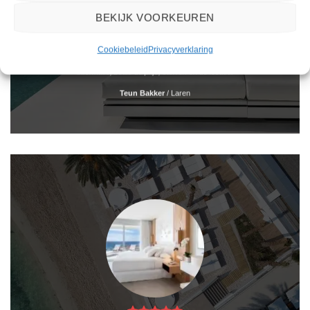
BEKIJK VOORKEUREN
Het boeken van een reis via 2Spanje.nl was eenvoudig en duidelijk. De website is
Cookiebeleid
Privacyverklaring
gebruiksvriendelijk en biedt een breed scala aan filters om je te helpen de perfecte
vakantie te vinden. De zoekresultaten zijn overzichtelijk en tonen alle belangrijke
informatie, zoals de prijs, sterren en de locatie.
Teun Bakker
/
Laren