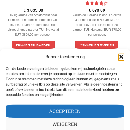
Gewaardeerd
€
3.899,00
€
670,00
4
uit 5
15 dg cruise van Amsterdam naar
Colina del Paraiso is een 4 sterren
Rome is een sterren accommodatie
accommodatie in Benahavis. U
in Amsterdam. U boekt deze reis
boekt deze reis direct bij onze
direct bij onze partner TUI. Nu vanaf
partner TUI. Nu vanaf EUR 670.00
EUR 3899.00 per persoon.
per persoon.
PRIJZEN EN BOEKEN
PRIJZEN EN BOEKEN
Beheer toestemming
WAT ZE OVER ONS ZEGGEN
Om de beste ervaringen te bieden, gebruiken wij technologieën zoals
cookies om informatie over je apparaat op te slaan en/of te raadplegen.
Door in te stemmen met deze technologieën kunnen wij gegevens zoals
surfgedrag of unieke ID's op deze site verwerken. Als je geen toestemming
geeft of uw toestemming intrekt, kan dit een nadelige invloed hebben op
bepaalde functies en mogelijkheden.
ACCEPTEREN
WEIGEREN