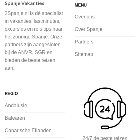
Spanje Vakanties
MENU
of je nu wilt relaxen op het strand,
2Spanje.nl is dé specialist
cultuur wilt ontdekken of avontuur zoekt
Over ons
in vakanties, lastminutes,
in de natuur.
excursies en reis tips naar
Over Spanje
het zonnige Spanje. Onze
Bij 2Spanje.nl begint de voorpret al
Partners
partners zijn aangesloten
voordat je het vliegtuig instapt, door
bij de ANVR, SGR en
Sitemap
inspiratie op te doen over dit zonnige
bieden de beste reizen
land op 2Spanje.nl
aan.
Je kunt eenvoudig en veilig jouw
vliegvakantie zoeken en boeken bij
REGIO
2Spanje.nl, met een team dat altijd
Andalusie
klaarstaat om eventuele vragen te
beantwoorden en ervoor te zorgen dat
Balearen
jij met een gerust hart op vakantie kunt
Canarische Eilanden
gaan.
24/7 de beste reizen