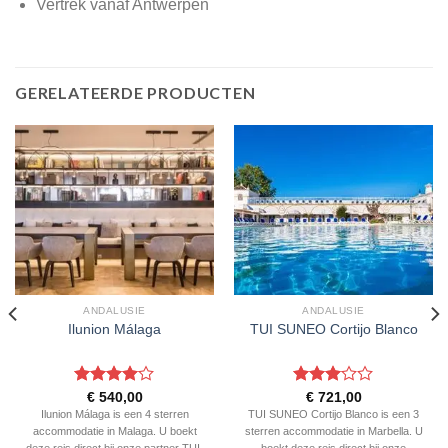
Vertrek vanaf Antwerpen
GERELATEERDE PRODUCTEN
ANDALUSIE
ANDALUSIE
Ilunion Málaga
TUI SUNEO Cortijo Blanco
Gewaardeerd
Gewaardeerd
€
540,00
€
721,00
4
uit 5
3
uit 5
Ilunion Málaga is een 4 sterren
TUI SUNEO Cortijo Blanco is een 3
accommodatie in Malaga. U boekt
sterren accommodatie in Marbella. U
deze reis direct bij onze partner TUI.
boekt deze reis direct bij onze