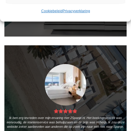
gebruiksvriendelijk en biedt een breed scala aan filters om je te helpen de perfecte
vakantie te vinden. De zoekresultaten zijn overzichtelijk en tonen alle belangrijke
informatie, zoals de prijs, sterren en de locatie.
Cookiebeleid
Privacyverklaring
Teun Bakker
/
Laren
Ik ben erg tevreden over mijn ervaring met 2Spanje.nl. Het boekingsproces was
eenvoudig, de klantenservice was behulpzaam en de prijs was scherp. Ik zou deze
website zeker aanbevelen aan anderen die op zoek zijn naar een reis naar Spanje.