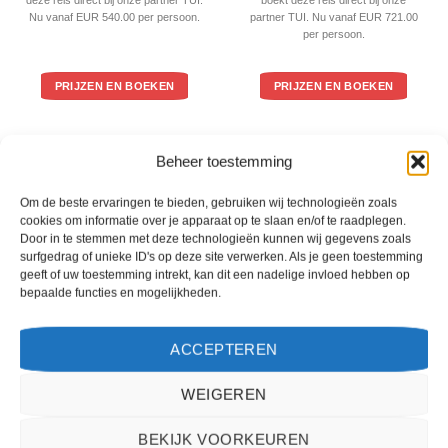
Nu vanaf EUR 540.00 per persoon.
partner TUI. Nu vanaf EUR 721.00
per persoon.
PRIJZEN EN BOEKEN
PRIJZEN EN BOEKEN
WAT ZE OVER ONS ZEGGEN
Beheer toestemming
Om de beste ervaringen te bieden, gebruiken wij technologieën zoals
cookies om informatie over je apparaat op te slaan en/of te raadplegen.
Door in te stemmen met deze technologieën kunnen wij gegevens zoals
surfgedrag of unieke ID's op deze site verwerken. Als je geen toestemming
geeft of uw toestemming intrekt, kan dit een nadelige invloed hebben op
bepaalde functies en mogelijkheden.
ACCEPTEREN
WEIGEREN
Het boeken van een reis via 2Spanje.nl was eenvoudig en duidelijk. De website is
BEKIJK VOORKEUREN