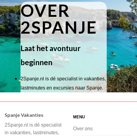
OVER
2SPANJE
Laat het avontuur
beginnen
2Spanje.nl is dé specialist in vakanties,
lastminutes en excursies naar Spanje.
Wij hebben een breed scala aan
accommodaties waaruit je kunt kiezen,
Spanje Vakanties
MENU
of je nu wilt relaxen op het strand,
2Spanje.nl is dé specialist
cultuur wilt ontdekken of avontuur zoekt
Over ons
in vakanties, lastminutes,