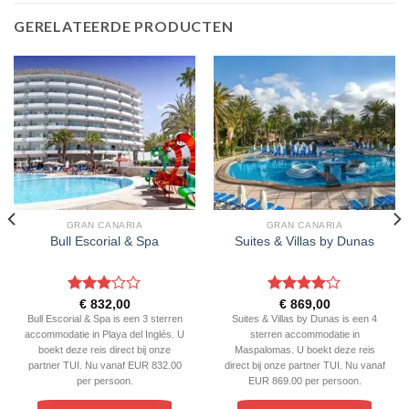
GERELATEERDE PRODUCTEN
GRAN CANARIA
GRAN CANARIA
Bull Escorial & Spa
Suites & Villas by Dunas
Gewaardeerd
Gewaardeerd
€
832,00
€
869,00
3
uit 5
4
uit 5
Bull Escorial & Spa is een 3 sterren
Suites & Villas by Dunas is een 4
accommodatie in Playa del Inglés. U
sterren accommodatie in
boekt deze reis direct bij onze
Maspalomas. U boekt deze reis
partner TUI. Nu vanaf EUR 832.00
direct bij onze partner TUI. Nu vanaf
per persoon.
EUR 869.00 per persoon.