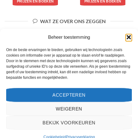
PRIJZEN EN BOEKEN
PRIJZEN EN BOEKEN
WAT ZE OVER ONS ZEGGEN
Beheer toestemming
Om de beste ervaringen te bieden, gebruiken wij technologieën zoals
cookies om informatie over je apparaat op te slaan en/of te raadplegen.
Door in te stemmen met deze technologieën kunnen wij gegevens zoals
surfgedrag of unieke ID's op deze site verwerken. Als je geen toestemming
geeft of uw toestemming intrekt, kan dit een nadelige invloed hebben op
bepaalde functies en mogelijkheden.
ACCEPTEREN
WEIGEREN
Het boeken van een reis via 2Spanje.nl was eenvoudig en duidelijk. De website is
gebruiksvriendelijk en biedt een breed scala aan filters om je te helpen de perfecte
vakantie te vinden. De zoekresultaten zijn overzichtelijk en tonen alle belangrijke
BEKIJK VOORKEUREN
informatie, zoals de prijs, sterren en de locatie.
Teun Bakker
/
Laren
Cookiebeleid
Privacyverklaring