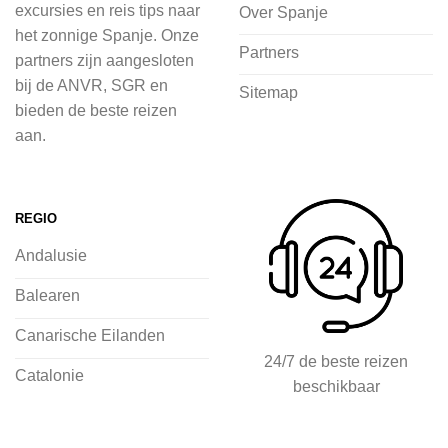
in de natuur.
excursies en reis tips naar
Over Spanje
het zonnige Spanje. Onze
Bij 2Spanje.nl begint de voorpret al
Partners
partners zijn aangesloten
voordat je het vliegtuig instapt, door
bij de ANVR, SGR en
Sitemap
inspiratie op te doen over dit zonnige
bieden de beste reizen
land op 2Spanje.nl
aan.
Je kunt eenvoudig en veilig jouw
vliegvakantie zoeken en boeken bij
REGIO
2Spanje.nl, met een team dat altijd
Andalusie
klaarstaat om eventuele vragen te
beantwoorden en ervoor te zorgen dat
Balearen
jij met een gerust hart op vakantie kunt
Canarische Eilanden
gaan.
24/7 de beste reizen
Catalonie
beschikbaar
Specialist in vliegvakanties naar
Spanje
Breed scala aan